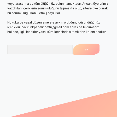
veya araştırma yükümlülüğümüz bulunmamaktadır. Ancak, üyelerimiz
yazdıkları içeriklerin sorumluluğunu taşımakta olup, siteye üye olarak
bu sorumluluğu kabul etmiş sayılırlar.
Hukuka ve yasal düzenlemelere aykırı olduğunu düşündüğünüz
içerikleri,
backlinkpanelicomtr@gmail.com
adresine bildirmeniz
halinde, ilgili içerikler yasal süre içerisinde sitemizden kaldırılacaktır.
Arama
lbetgir.net
betexper giriş
betexper yeni giriş