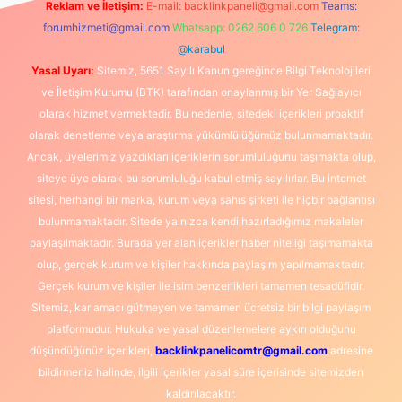
Reklam ve İletişim:
E-mail:
backlinkpaneli@gmail.com
Teams:
forumhizmeti@gmail.com
Whatsapp: 0262 606 0 726
Telegram:
@karabul
Yasal Uyarı:
Sitemiz, 5651 Sayılı Kanun gereğince Bilgi Teknolojileri
ve İletişim Kurumu (BTK) tarafından onaylanmış bir Yer Sağlayıcı
olarak hizmet vermektedir. Bu nedenle, sitedeki içerikleri proaktif
olarak denetleme veya araştırma yükümlülüğümüz bulunmamaktadır.
Ancak, üyelerimiz yazdıkları içeriklerin sorumluluğunu taşımakta olup,
siteye üye olarak bu sorumluluğu kabul etmiş sayılırlar. Bu internet
sitesi, herhangi bir marka, kurum veya şahıs şirketi ile hiçbir bağlantısı
bulunmamaktadır. Sitede yalnızca kendi hazırladığımız makaleler
paylaşılmaktadır. Burada yer alan içerikler haber niteliği taşımamakta
olup, gerçek kurum ve kişiler hakkında paylaşım yapılmamaktadır.
Gerçek kurum ve kişiler ile isim benzerlikleri tamamen tesadüfidir.
Sitemiz, kar amacı gütmeyen ve tamamen ücretsiz bir bilgi paylaşım
platformudur. Hukuka ve yasal düzenlemelere aykırı olduğunu
düşündüğünüz içerikleri,
backlinkpanelicomtr@gmail.com
adresine
bildirmeniz halinde, ilgili içerikler yasal süre içerisinde sitemizden
kaldırılacaktır.