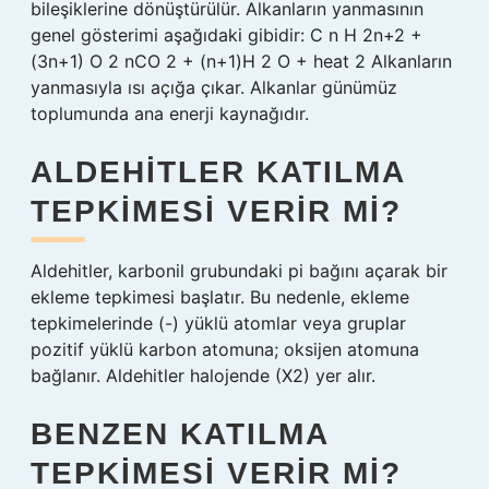
bileşiklerine dönüştürülür. Alkanların yanmasının
genel gösterimi aşağıdaki gibidir: C n H 2n+2 +
(3n+1) O 2 nCO 2 + (n+1)H 2 O + heat 2 Alkanların
yanmasıyla ısı açığa çıkar. Alkanlar günümüz
toplumunda ana enerji kaynağıdır.
ALDEHITLER KATILMA
TEPKIMESI VERIR MI?
Aldehitler, karbonil grubundaki pi bağını açarak bir
ekleme tepkimesi başlatır. Bu nedenle, ekleme
tepkimelerinde (-) yüklü atomlar veya gruplar
pozitif yüklü karbon atomuna; oksijen atomuna
bağlanır. Aldehitler halojende (X2) yer alır.
BENZEN KATILMA
TEPKIMESI VERIR MI?