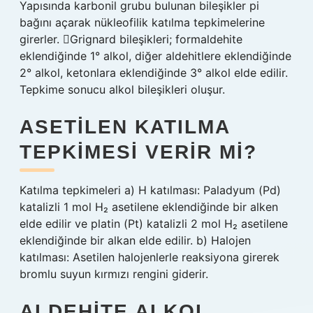
Yapısında karbonil grubu bulunan bileşikler pi
bağını açarak nükleofilik katılma tepkimelerine
girerler. Grignard bileşikleri; formaldehite
eklendiğinde 1° alkol, diğer aldehitlere eklendiğinde
2° alkol, ketonlara eklendiğinde 3° alkol elde edilir.
Tepkime sonucu alkol bileşikleri oluşur.
ASETILEN KATILMA
TEPKIMESI VERIR MI?
Katılma tepkimeleri a) H katılması: Paladyum (Pd)
katalizli 1 mol H₂ asetilene eklendiğinde bir alken
elde edilir ve platin (Pt) katalizli 2 mol H₂ asetilene
eklendiğinde bir alkan elde edilir. b) Halojen
katılması: Asetilen halojenlerle reaksiyona girerek
bromlu suyun kırmızı rengini giderir.
ALDEHITE ALKOL