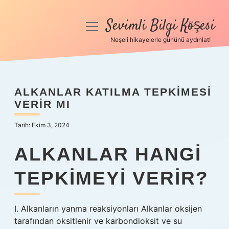
Sevimli Bilgi Köşesi
menüyü
aç
Neşeli hikayelerle gününü aydınlat!
Anasayfa
Gizlilik Politikası
ALKANLAR KATILMA TEPKIMESI
VERIR MI
Yasal Uyarı
Tarih: Ekim 3, 2024
Hakkımızda
ALKANLAR HANGI
TEPKIMEYI VERIR?
I. Alkanların yanma reaksiyonları Alkanlar oksijen
tarafından oksitlenir ve karbondioksit ve su