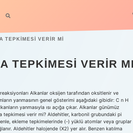
A TEPKIMESI VERIR MI
 TEPKIMESI VERIR M
reaksiyonları Alkanlar oksijen tarafından oksitlenir ve
anların yanmasının genel gösterimi aşağıdaki gibidir: C n H
anların yanmasıyla ısı açığa çıkar. Alkanlar günümüz
a tepkimesi verir mi? Aldehitler, karbonil grubundaki pi
denle, ekleme tepkimelerinde (-) yüklü atomlar veya gruplar
nır. Aldehitler halojende (X2) yer alır. Benzen katılma