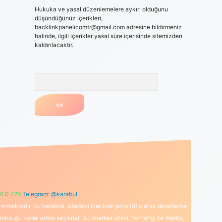
Hukuka ve yasal düzenlemelere aykırı olduğunu
düşündüğünüz içerikleri,
backlinkpanelicomtr@gmail.com
adresine bildirmeniz
halinde, ilgili içerikler yasal süre içerisinde sitemizden
kaldırılacaktır.
Arama
6 0 726
Telegram: @karabul
ermektedir. Bu nedenle, sitedeki içerikleri proaktif olarak denetleme
uğu kabul etmiş sayılırlar. Bu internet sitesi, herhangi bir marka,