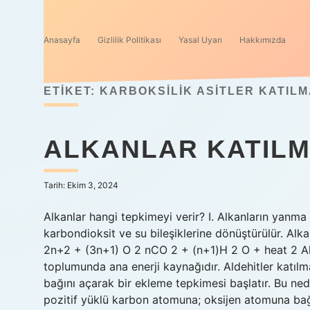
Anasayfa
Gizlilik Politikası
Yasal Uyarı
Hakkımızda
ETIKET:
KARBOKSILIK ASITLER KATILM
ALKANLAR KATILMA
Tarih: Ekim 3, 2024
Alkanlar hangi tepkimeyi verir? I. Alkanların yanma 
karbondioksit ve su bileşiklerine dönüştürülür. Alk
2n+2 + (3n+1) O 2 nCO 2 + (n+1)H 2 O + heat 2 Alk
toplumunda ana enerji kaynağıdır. Aldehitler katılm
bağını açarak bir ekleme tepkimesi başlatır. Bu ne
pozitif yüklü karbon atomuna; oksijen atomuna bağla