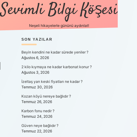
Sevimli Bilgi Köşesi
Neşeli hikayelerle gününü aydınlat!
SIDEBAR
SON YAZILAR
https://gr
Beyin kendini ne kadar sürede yeniler ?
Ağustos 6, 2026
I
2 kilo kıymaya ne kadar karbonat konur ?
Ağustos 3, 2026
İzeltaş yan keski fiyatları ne kadar ?
Temmuz 30, 2026
Kozan köyü nereye bağlıdır ?
Temmuz 26, 2026
Karbon fonu nedir ?
Temmuz 24, 2026
Güven neye bağlıdır ?
Temmuz 22, 2026