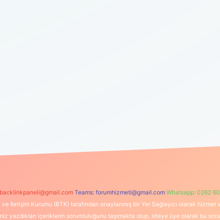
backlinkpaneli@gmail.com
Teams:
forumhizmeti@gmail.com
Whatsapp: 0262 60
i ve İletişim Kurumu (BTK) tarafından onaylanmış bir Yer Sağlayıcı olarak hizmet v
azdıkları içeriklerin sorumluluğunu taşımakta olup, siteye üye olarak bu sorumlul