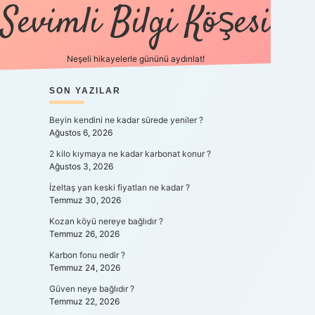
Sevimli Bilgi Köşesi
Neşeli hikayelerle gününü aydınlat!
SIDEBAR
SON YAZILAR
https://grandopera
Beyin kendini ne kadar sürede yeniler ?
Ağustos 6, 2026
2 kilo kıymaya ne kadar karbonat konur ?
Ağustos 3, 2026
İzeltaş yan keski fiyatları ne kadar ?
Temmuz 30, 2026
Kozan köyü nereye bağlıdır ?
Temmuz 26, 2026
Karbon fonu nedir ?
Temmuz 24, 2026
Güven neye bağlıdır ?
Temmuz 22, 2026