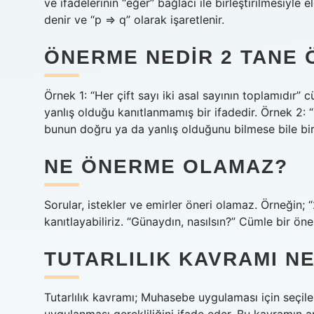
ve ifadelerinin “eğer” bağlacı ile birleştirilmesiyle
denir ve “p ⇒ q” olarak işaretlenir.
ÖNERME NEDIR 2 TANE
Örnek 1: “Her çift sayı iki asal sayının toplamıdır”
yanlış olduğu kanıtlanmamış bir ifadedir. Örnek 2
bunun doğru ya da yanlış olduğunu bilmese bile bi
NE ÖNERME OLAMAZ?
Sorular, istekler ve emirler öneri olamaz. Örneğin;
kanıtlayabiliriz. “Günaydın, nasılsın?” Cümle bir ön
TUTARLILIK KAVRAMI N
Tutarlılık kavramı; Muhasebe uygulaması için seç