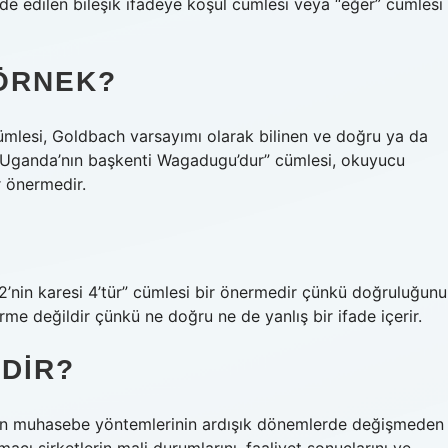
 elde edilen bileşik ifadeye koşul cümlesi veya “eğer” cümlesi
 ÖRNEK?
 cümlesi, Goldbach varsayımı olarak bilinen ve doğru ya da
: “Uganda’nın başkenti Wagadugu’dur” cümlesi, okuyucu
r önermedir.
 “2’nin karesi 4’tür” cümlesi bir önermedir çünkü doğruluğunu
erme değildir çünkü ne doğru ne de yanlış bir ifade içerir.
EDIR?
ilen muhasebe yöntemlerinin ardışık dönemlerde değişmeden