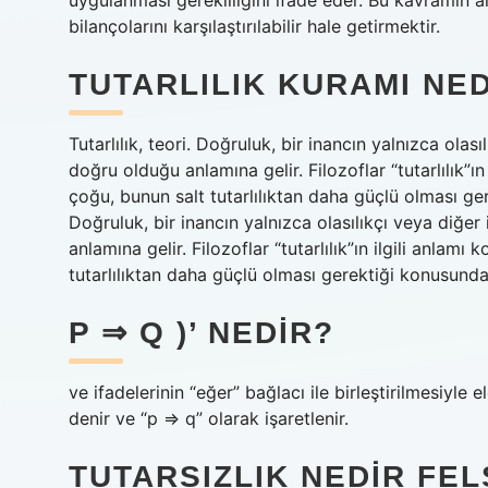
uygulanması gerekliliğini ifade eder. Bu kavramın am
bilançolarını karşılaştırılabilir hale getirmektir.
TUTARLILIK KURAMI NE
Tutarlılık, teori. Doğruluk, bir inancın yalnızca olas
doğru olduğu anlamına gelir. Filozoflar “tutarlılık”ı
çoğu, bunun salt tutarlılıktan daha güçlü olması ger
Doğruluk, bir inancın yalnızca olasılıkçı veya diğer
anlamına gelir. Filozoflar “tutarlılık”ın ilgili anlam
tutarlılıktan daha güçlü olması gerektiği konusunda
P ⇒ Q )’ NEDIR?
ve ifadelerinin “eğer” bağlacı ile birleştirilmesiyle
denir ve “p ⇒ q” olarak işaretlenir.
TUTARSIZLIK NEDIR FE