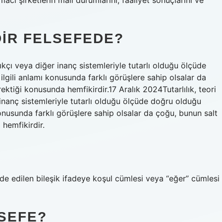
acı şirketlerin mali durumlarını, faaliyet sonuçlarını ve
DIR FELSEFEDE?
ılıkçı veya diğer inanç sistemleriyle tutarlı olduğu ölçüde
n ilgili anlamı konusunda farklı görüşlere sahip olsalar da
ektiği konusunda hemfikirdir.17 Aralık 2024Tutarlılık, teori
 inanç sistemleriyle tutarlı olduğu ölçüde doğru olduğu
ı konusunda farklı görüşlere sahip olsalar da çoğu, bunun salt
 hemfikirdir.
 elde edilen bileşik ifadeye koşul cümlesi veya “eğer” cümlesi
LSEFE?