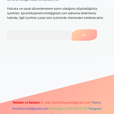
Hukuka ve yasal düzenlemelere aykırı olduğunu düşündüğünüz
içerikleri,
backlinkpanelicomtr@gmail.com
adresine bildirmeniz
halinde, ilgili içerikler yasal süre içerisinde sitemizden kaldırılacaktır.
Arama
era.bet/
ilbetgir.net
betexper giriş
betexper yeni giriş
Reklam ve İletişim:
E-mail:
backlinkpaneli@gmail.com
Teams:
forumhizmeti@gmail.com
Whatsapp: 0262 606 0 726
Telegram: