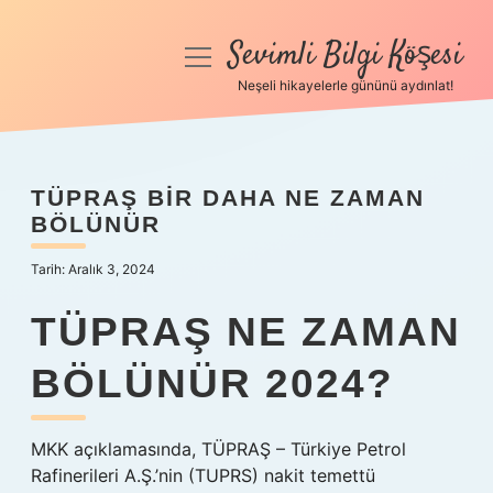
Sevimli Bilgi Köşesi
menüyü
aç
Neşeli hikayelerle gününü aydınlat!
Anasayfa
Gizlilik Politikası
TÜPRAŞ BIR DAHA NE ZAMAN
BÖLÜNÜR
Yasal Uyarı
Tarih: Aralık 3, 2024
Hakkımızda
TÜPRAŞ NE ZAMAN
BÖLÜNÜR 2024?
MKK açıklamasında, TÜPRAŞ – Türkiye Petrol
Rafinerileri A.Ş.’nin (TUPRS) nakit temettü