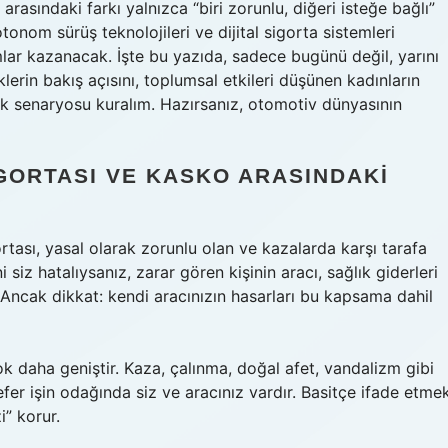
asındaki farkı yalnızca “biri zorunlu, diğeri isteğe bağlı”
tonom sürüş teknolojileri ve dijital sigorta sistemleri
ar kazanacak. İşte bu yazıda, sadece bugünü değil, yarını
lerin bakış açısını, toplumsal etkileri düşünen kadınların
ek senaryosu kuralım. Hazırsanız, otomotiv dünyasının
GORTASI VE KASKO ARASINDAKI
rtası, yasal olarak zorunlu olan ve kazalarda karşı tarafa
 siz hatalıysanız, zarar gören kişinin aracı, sağlık giderleri
. Ancak dikkat: kendi aracınızın hasarları bu kapsama dahil
 daha geniştir. Kaza, çalınma, doğal afet, vandalizm gibi
sefer işin odağında siz ve aracınız vardır. Basitçe ifade etme
i” korur.