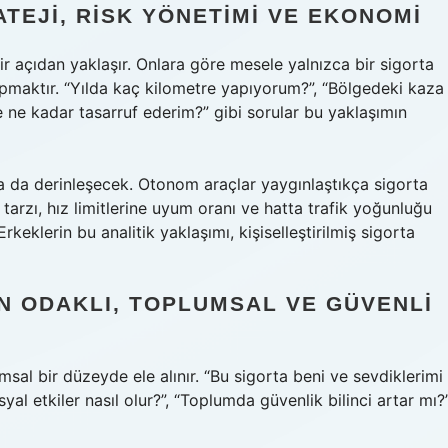
ATEJI, RISK YÖNETIMI VE EKONOMI
bir açıdan yaklaşır. Onlara göre mesele yalnızca bir sigorta
apmaktır. “Yılda kaç kilometre yapıyorum?”, “Bölgedeki kaza
 ne kadar tasarruf ederim?” gibi sorular bu yaklaşımın
a da derinleşecek. Otonom araçlar yaygınlaştıkça sigorta
 tarzı, hız limitlerine uyum oranı ve hatta trafik yoğunluğu
rkeklerin bu analitik yaklaşımı, kişiselleştirilmiş sigorta
AN ODAKLI, TOPLUMSAL VE GÜVENLI
msal bir düzeyde ele alınır. “Bu sigorta beni ve sevdiklerimi
yal etkiler nasıl olur?”, “Toplumda güvenlik bilinci artar mı?