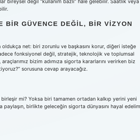
r bireysel değil “kullanım bazlı” hâle gelebilir. Saatlik veya
lir.
 BIR GÜVENCE DEĞIL, BIR VIZYON
 oldukça net: biri zorunlu ve başkasını korur, diğeri isteğe
adece fonksiyonel değil, stratejik, teknolojik ve toplumsal
 araçlarımız bizim adımıza sigorta kararlarını verirken biz
tiyoruz?” sorusuna cevap arayacağız.
birleşir mi? Yoksa biri tamamen ortadan kalkıp yerini yeni
da paylaşın, birlikte geleceğin sigorta dünyasını hayal edelim