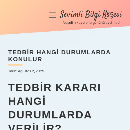
Sevimli Bilgi Köşesi
menüyü
aç
Neşeli hikayelerle gününü aydınlat!
Anasayfa
Gizlilik Politikası
TEDBIR HANGI DURUMLARDA
KONULUR
Yasal Uyarı
Tarih: Ağustos 2, 2025
Hakkımızda
TEDBIR KARARI
HANGI
DURUMLARDA
VERILIR?