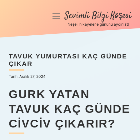
Sevimli Bilgi Köşesi
menüyü
aç
Neşeli hikayelerle gününü aydınlat!
Anasayfa
Gizlilik Politikası
TAVUK YUMURTASI KAÇ GÜNDE
ÇIKAR
Yasal Uyarı
Tarih: Aralık 27, 2024
Hakkımızda
GURK YATAN
TAVUK KAÇ GÜNDE
CIVCIV ÇIKARIR?