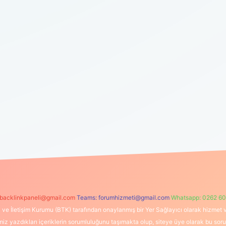
backlinkpaneli@gmail.com
Teams:
forumhizmeti@gmail.com
Whatsapp: 0262 60
i ve İletişim Kurumu (BTK) tarafından onaylanmış bir Yer Sağlayıcı olarak hizmet v
azdıkları içeriklerin sorumluluğunu taşımakta olup, siteye üye olarak bu sorumlul