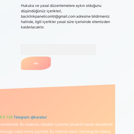
Hukuka ve yasal düzenlemelere aykırı olduğunu
düşündüğünüz içerikleri,
backlinkpanelicomtr@gmail.com
adresine bildirmeniz
halinde, ilgili içerikler yasal süre içerisinde sitemizden
kaldırılacaktır.
Arama
6 0 726
Telegram: @karabul
ermektedir. Bu nedenle, sitedeki içerikleri proaktif olarak denetleme
uğu kabul etmiş sayılırlar. Bu internet sitesi, herhangi bir marka,