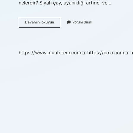
nelerdir? Siyah çay, uyanıklığı artırıcı ve…
Çok
Devamını okuyun
Yorum Bırak
Çay
Içmek
Neye
Neden
Olur
https://www.muhterem.com.tr
https://cozi.com.tr
h