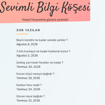
Sevimli Bilgi Köşesi
Neşeli hikayelerle gününü aydınlat!
SIDEBAR
SON YAZILAR
https://gr
Beyin kendini ne kadar sürede yeniler ?
Ağustos 6, 2026
2 kilo kıymaya ne kadar karbonat konur ?
Ağustos 3, 2026
İzeltaş yan keski fiyatları ne kadar ?
Temmuz 30, 2026
Kozan köyü nereye bağlıdır ?
Temmuz 26, 2026
Karbon fonu nedir ?
Temmuz 24, 2026
Güven neye bağlıdır ?
Temmuz 22, 2026