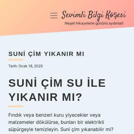
Sevimli Bilgi Köşesi
menüyü
aç
Neşeli hikayelerle gününü aydınlat!
Anasayfa
Gizlilik Politikası
SUNI ÇIM YIKANIR MI
Yasal Uyarı
Tarih: Ocak 18, 2025
Hakkımızda
SUNI ÇIM SU ILE
YIKANIR MI?
Fındık veya benzeri kuru yiyecekler veya
malzemeler dökülürse, bunları bir elektrikli
süpürgeyle temizleyin. Suni çim yıkanabilir mi?