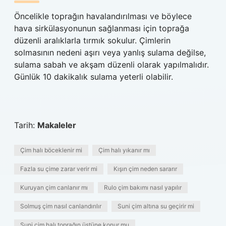
Öncelikle toprağın havalandırılması ve böylece
hava sirkülasyonunun sağlanması için toprağa
düzenli aralıklarla tırmık sokulur. Çimlerin
solmasının nedeni aşırı veya yanlış sulama değilse,
sulama sabah ve akşam düzenli olarak yapılmalıdır.
Günlük 10 dakikalık sulama yeterli olabilir.
Tarih:
Makaleler
Çim halı böceklenir mi
Çim halı yıkanır mı
Fazla su çime zarar verir mi
Kışın çim neden sararır
Kuruyan çim canlanır mı
Rulo çim bakımı nasıl yapılır
Solmuş çim nasıl canlandırılır
Suni çim altına su geçirir mi
Suni çim halı toprağın üstüne konur mu