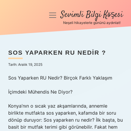
Sevimli Bilgi Köşesi
menüyü
aç
Neşeli hikayelerle gününü aydınlat!
Anasayfa
Gizlilik Politikası
SOS YAPARKEN RU NEDIR ?
Yasal Uyarı
Tarih: Aralık 19, 2025
Hakkımızda
Sos Yaparken RU Nedir? Birçok Farklı Yaklaşım
İçimdeki Mühendis Ne Diyor?
Konya’nın o sıcak yaz akşamlarında, annemle
birlikte mutfakta sos yaparken, kafamda bir soru
dönüp duruyor: Sos yaparken ru nedir? İlk başta, bu
basit bir mutfak terimi gibi görünebilir. Fakat hem