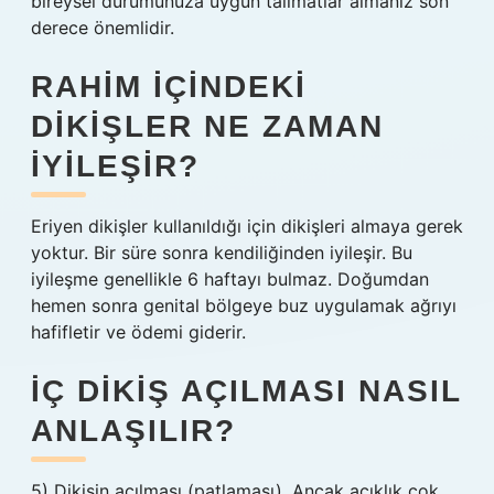
bireysel durumunuza uygun talimatlar almanız son
derece önemlidir.
RAHIM IÇINDEKI
DIKIŞLER NE ZAMAN
IYILEŞIR?
Eriyen dikişler kullanıldığı için dikişleri almaya gerek
yoktur. Bir süre sonra kendiliğinden iyileşir. Bu
iyileşme genellikle 6 haftayı bulmaz. Doğumdan
hemen sonra genital bölgeye buz uygulamak ağrıyı
hafifletir ve ödemi giderir.
İÇ DIKIŞ AÇILMASI NASIL
ANLAŞILIR?
5) Dikişin açılması (patlaması). Ancak açıklık çok