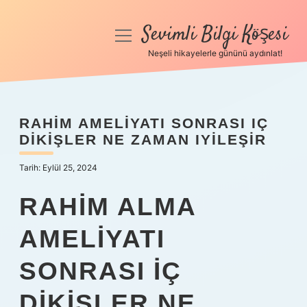
Sevimli Bilgi Köşesi
menüyü
aç
Neşeli hikayelerle gününü aydınlat!
Anasayfa
Gizlilik Politikası
RAHIM AMELIYATI SONRASI IÇ
DIKIŞLER NE ZAMAN IYILEŞIR
Yasal Uyarı
Tarih: Eylül 25, 2024
Hakkımızda
RAHIM ALMA
AMELIYATI
SONRASI IÇ
DIKIŞLER NE