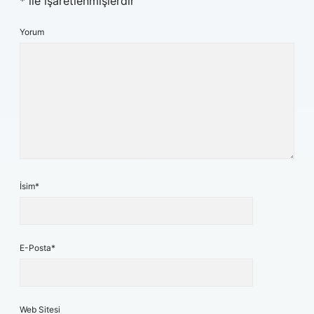
*
ile işaretlenmişlerdir
Yorum
İsim*
E-Posta*
Web Sitesi