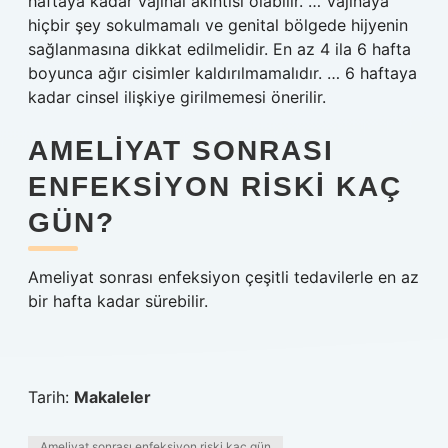
haftaya kadar vajinal akıntısı olabilir. … Vajinaya
hiçbir şey sokulmamalı ve genital bölgede hijyenin
sağlanmasına dikkat edilmelidir. En az 4 ila 6 hafta
boyunca ağır cisimler kaldırılmamalıdır. … 6 haftaya
kadar cinsel ilişkiye girilmemesi önerilir.
AMELIYAT SONRASI
ENFEKSIYON RISKI KAÇ
GÜN?
Ameliyat sonrası enfeksiyon çeşitli tedavilerle en az
bir hafta kadar sürebilir.
Tarih:
Makaleler
Ameliyat sonrası enfeksiyon riski kaç gün