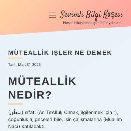
Sevimli Bilgi Köşesi
menüyü
aç
Neşeli hikayelerle gününü aydınlat!
Anasayfa
Gizlilik Politikası
MÜTEALLIK IŞLER NE DEMEK
Yasal Uyarı
Tarih: Mart 31, 2025
Hakkımızda
MÜTEALLIK
NEDIR?
(ﻣﺘﻌﻠّﻖ) sıfat. (Ar. Te’Alluḳ Olmak, ilgilenmek için “),
çoğunlukla, geceleri bile, işin çalışmalarına (Muallim
Nâci) katılacaktı.