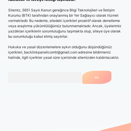
Sitemiz, 5651 Sayılı Kanun gereğince Bilgi Teknolojileri ve İletişim
Kurumu (BTK) tarafından onaylanmış bir Yer Sağlayıcı olarak hizmet
vermektedir. Bu nedenle, sitedeki içerikleri proaktif olarak denetleme
veya araştırma yükümlülüğümüz bulunmamaktadır. Ancak, üyelerimiz
yazdıkları içeriklerin sorumluluğunu taşımakta olup, siteye üye olarak
bu sorumluluğu kabul etmiş sayılırlar.
Hukuka ve yasal düzenlemelere aykırı olduğunu düşündüğünüz
içerikleri,
backlinkpanelicomtr@gmail.com
adresine bildirmeniz
halinde, ilgili içerikler yasal süre içerisinde sitemizden kaldırılacaktır.
Arama
/grandopera.bet/
ilbetgir.net
betexper giriş
betexper yeni giriş