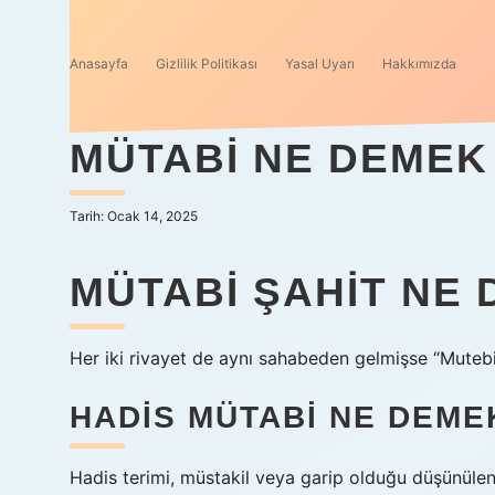
Anasayfa
Gizlilik Politikası
Yasal Uyarı
Hakkımızda
MÜTABI NE DEMEK
Tarih: Ocak 14, 2025
MÜTABI ŞAHIT NE
Her iki rivayet de aynı sahabeden gelmişse “Mutebi”,
HADIS MÜTABI NE DEME
Hadis terimi, müstakil veya garip olduğu düşünülen