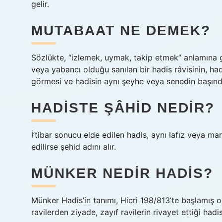
gelir.
MUTABAAT NE DEMEK?
Sözlükte, “izlemek, uymak, takip etmek” anlamına 
veya yabancı olduğu sanılan bir hadis râvisinin, ha
görmesi ve hadisin aynı şeyhe veya senedin başınd
HADISTE ŞÂHID NEDIR?
İ’tibar sonucu elde edilen hadis, aynı lafız veya ma
edilirse şehid adını alır.
MÜNKER NEDIR HADIS?
Münker Hadis’in tanımı, Hicri 198/813’te başlamış 
ravilerden ziyade, zayıf ravilerin rivayet ettiği hadis