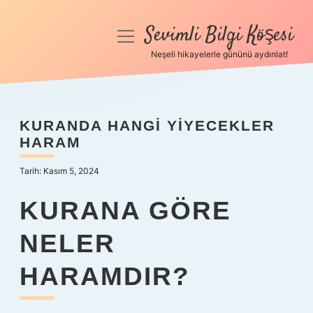
Sevimli Bilgi Köşesi
menüyü
aç
Neşeli hikayelerle gününü aydınlat!
Anasayfa
Gizlilik Politikası
KURANDA HANGI YIYECEKLER
HARAM
Yasal Uyarı
Tarih: Kasım 5, 2024
Hakkımızda
KURANA GÖRE
NELER
HARAMDIR?