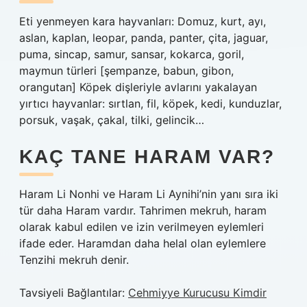
Eti yenmeyen kara hayvanları: Domuz, kurt, ayı,
aslan, kaplan, leopar, panda, panter, çita, jaguar,
puma, sincap, samur, sansar, kokarca, goril,
maymun türleri [şempanze, babun, gibon,
orangutan] Köpek dişleriyle avlarını yakalayan
yırtıcı hayvanlar: sırtlan, fil, köpek, kedi, kunduzlar,
porsuk, vaşak, çakal, tilki, gelincik…
KAÇ TANE HARAM VAR?
Haram Li Nonhi ve Haram Li Aynihi’nin yanı sıra iki
tür daha Haram vardır. Tahrimen mekruh, haram
olarak kabul edilen ve izin verilmeyen eylemleri
ifade eder. Haramdan daha helal olan eylemlere
Tenzihi mekruh denir.
Tavsiyeli Bağlantılar:
Cehmiyye Kurucusu Kimdir