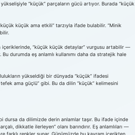
ın yükselişiyle “küçük” parçaların gücü artıyor. Burada “küçük
üçük küçük ama etkili” tarzıyla ifade bulabilir. “Minik
ilir.
 içeriklerinde, “küçük küçük detaylar” vurgusu artabilir —
. Bu durumda eş anlamlı kullanımı daha da stratejik hale
lulukların yükseldiği bir dünyada “küçük” ifadesi
tefek ama güçlü” gibi. Bu da dilin “küçük” kelimesini
bi dursa da dilimizde derin anlamlar taşır. Bu ifade içinde
alı, dikkatle ilerleyen” olanı barındırır. Eş anlamlıları —
öre farklı renkler sunar. Günümüzde bu kavram içerikten