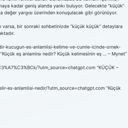
maya kadar geniş alanda yankı buluyor. Gelecekte “küçük”
atta değer yargısı üzerinden konuşulacak gibi görünüyor.
ın varsa, bir sonraki sohbetinizde “küçük küçük” detaylara
ktadır.
dir-kucugun-es-anlamlisi-kelime-ve-cumle-icinde-ornek-
üçük eş anlamlısı nedir? Küçük kelimesinin eş … – Mynet”
%BC%C3%A7%C3%BCk/?utm_source=chatgpt.com “KÜÇÜK –
gelir-es-anlamlisi-nedir/?utm_source=chatgpt.com “Küçük