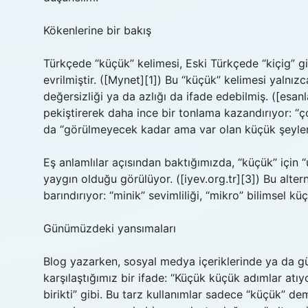
Kökenlerine bir bakış
Türkçede “küçük” kelimesi, Eski Türkçede “kiçig” g
evrilmiştir. ([Mynet][1]) Bu “küçük” kelimesi yaln
değersizliği ya da azlığı da ifade edebilmiş. ([esan
pekiştirerek daha ince bir tonlama kazandırıyor: “ço
da “görülmeyecek kadar ama var olan küçük şeyler
Eş anlamlılar açısından baktığımızda, “küçük” için “uf
yaygın olduğu görülüyor. ([iyev.org.tr][3]) Bu alte
barındırıyor: “minik” sevimliliği, “mikro” bilimsel 
Günümüzdeki yansımaları
Blog yazarken, sosyal medya içeriklerinde ya da 
karşılaştığımız bir ifade: “Küçük küçük adımlar atıy
birikti” gibi. Bu tarz kullanımlar sadece “küçük” d