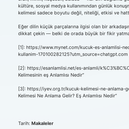
kültüre, sosyal medya kullanımından günlük konuş
kelimesi sadece boyutu değil, niteliği, etkisi ve h
Eğer dilin küçük parçalarına ilgisi olan bir arkadaş
dikkat çekin — belki de orada büyük bir fikir yatma
[1]: https://www.mynet.com/kucuk-es-anlamlisi-ne
kullanim-170100282125?utm_source=chatgpt.com “K
[2]: https://esanlamlisi.net/es-anlamli/k%C3
Kelimesinin eş Anlamlısı Nedir”
[3]: https://iyev.org.tr/kucuk-kelimesi-ne-anlama-
Kelimesi Ne Anlama Gelir? Eş Anlamlısı Nedir”
Tarih:
Makaleler