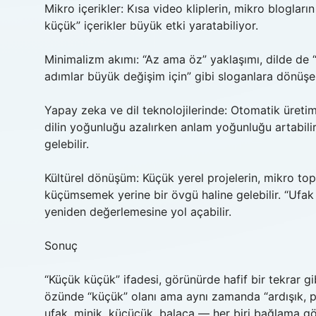
Mikro içerikler: Kısa video kliplerin, mikro bloglar
küçük” içerikler büyük etki yaratabiliyor.
Minimalizm akımı: “Az ama öz” yaklaşımı, dilde de “k
adımlar büyük değişim için” gibi sloganlara dönüşeb
Yapay zeka ve dil teknolojilerinde: Otomatik üretim
dilin yoğunluğu azalırken anlam yoğunluğu artabilir
gelebilir.
Kültürel dönüşüm: Küçük yerel projelerin, mikro top
küçümsemek yerine bir övgü haline gelebilir. “Ufak 
yeniden değerlemesine yol açabilir.
Sonuç
“Küçük küçük” ifadesi, görünürde hafif bir tekrar gi
özünde “küçük” olanı ama aynı zamanda “ardışık, parç
ufak, minik, küçücük, balaca — her biri bağlama g