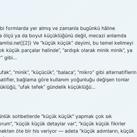
ibi formlarda yer almış ve zamanla bugünkü hâline
ızca ölçü ya da boyut küçüklüğünü değil, mecazi anlamda
lamlisi.net][2]) Ve “küçük küçük” deyimi, bu temel kelimeyi
k küçük parçalar halinde”, “ardışık olarak minik minik”, ya
” gibi…
ak”, “minik”, “küçücük”, “balaca”, “mikro” gibi alternatiflerin
rnatifler, bağlama göre kullanım yoğunluğu değişen tonlar
küçüklüğü, “ufak tefek” gündelik küçüklüğü…
günlük sohbetlerde “küçük küçük” yapmak çok sık
orum”, “küçük küçük detaylar var”, “küçük küçük fikirler
emekten öte bir his veriyor — adeta “küçük adımların, küçük