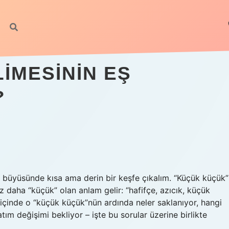
IMESININ EŞ
?
in büyüsünde kısa ama derin bir keşfe çıkalım. “Küçük küçük”
daha “küçük” olan anlam gelir: “hafifçe, azıcık, küçük
 içinde o “küçük küçük”nün ardında neler saklanıyor, hangi
atım değişimi bekliyor – işte bu sorular üzerine birlikte