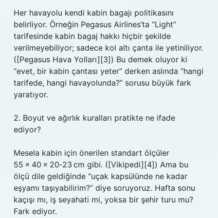
Her havayolu kendi kabin bagajı politikasını
belirliyor. Örneğin Pegasus Airlines’ta “Light”
tarifesinde kabin bagaj hakkı hiçbir şekilde
verilmeyebiliyor; sadece kol altı çanta ile yetiniliyor.
([Pegasus Hava Yolları][3]) Bu demek oluyor ki
“evet, bir kabin çantası yeter” derken aslında “hangi
tarifede, hangi havayolunda?” sorusu büyük fark
yaratıyor.
2. Boyut ve ağırlık kuralları pratikte ne ifade
ediyor?
Mesela kabin için önerilen standart ölçüler
55 × 40 × 20‑23 cm gibi. ([Vikipedi][4]) Ama bu
ölçü dile geldiğinde “uçak kapsülünde ne kadar
eşyamı taşıyabilirim?” diye soruyoruz. Hafta sonu
kaçışı mı, iş seyahati mi, yoksa bir şehir turu mu?
Fark ediyor.