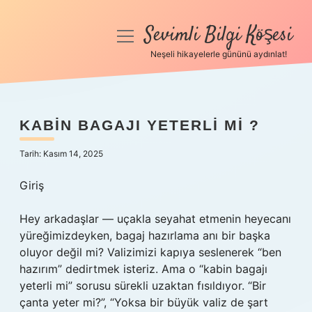
Sevimli Bilgi Köşesi
menüyü
aç
Neşeli hikayelerle gününü aydınlat!
Anasayfa
Gizlilik Politikası
KABIN BAGAJI YETERLI MI ?
Yasal Uyarı
Tarih: Kasım 14, 2025
Hakkımızda
Giriş
Hey arkadaşlar — uçakla seyahat etmenin heyecanı
yüreğimizdeyken, bagaj hazırlama anı bir başka
oluyor değil mi? Valizimizi kapıya seslenerek “ben
hazırım” dedirtmek isteriz. Ama o “kabin bagajı
yeterli mi” sorusu sürekli uzaktan fısıldıyor. “Bir
çanta yeter mi?”, “Yoksa bir büyük valiz de şart