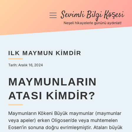
Sevimli Bilgi Köşesi
menüyü
aç
Neşeli hikayelerle gününü aydınlat!
Anasayfa
Gizlilik Politikası
ILK MAYMUN KIMDIR
Yasal Uyarı
Tarih: Aralık 16, 2024
Hakkımızda
MAYMUNLARIN
ATASI KIMDIR?
Maymunların Kökeni Büyük maymunlar (maymunlar
veya apeler) erken Oligosen’de veya muhtemelen
Eosen’in sonuna doğru evrimleşmiştir. Ataları büyük