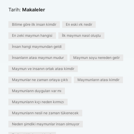
Tarih:
Makaleler
Bilime göre ilk insan kimdir
En eski ırk nedir
En zeki maymun hangisi
İlk maymun nasıl oluştu
İnsan hangi maymundan geldi
İnsanların atası maymun mudur
Maymun soyu nereden gelir
Maymun ve insanın ortak atası kimdir
Maymunlar ne zaman ortaya çıktı
Maymunların atası kimdir
Maymunların duyguları var mı
Maymunların kıçı neden kırmızı
Maymunların nesli ne zaman tükenecek
Neden şimdiki maymunlar insan olmuyor