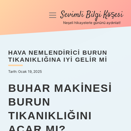
Sevimli Bilgi Köşesi
menüyü
aç
Neşeli hikayelerle gününü aydınlat!
Anasayfa
Gizlilik Politikası
HAVA NEMLENDIRICI BURUN
TIKANIKLIĞINA IYI GELIR MI
Yasal Uyarı
Tarih: Ocak 19, 2025
Hakkımızda
BUHAR MAKINESI
BURUN
TIKANIKLIĞINI
AÇAR MI?