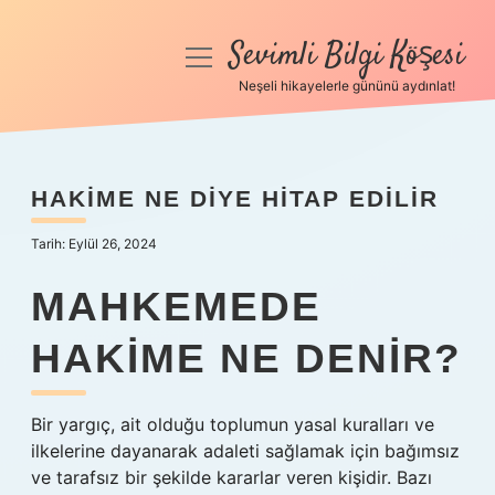
Sevimli Bilgi Köşesi
menüyü
aç
Neşeli hikayelerle gününü aydınlat!
Anasayfa
Gizlilik Politikası
HAKIME NE DIYE HITAP EDILIR
Yasal Uyarı
Tarih: Eylül 26, 2024
Hakkımızda
MAHKEMEDE
HAKIME NE DENIR?
Bir yargıç, ait olduğu toplumun yasal kuralları ve
ilkelerine dayanarak adaleti sağlamak için bağımsız
ve tarafsız bir şekilde kararlar veren kişidir. Bazı