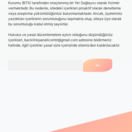
Kurumu (BTK) tarafından onaylanmış bir Yer Sağlayıcı olarak hizmet
vermektedir. Bu nedenle, sitedeki içerikleri proaktif olarak denetleme
veya araştırma yükümlülüğümüz bulunmamaktadır. Ancak, üyelerimiz
yazdıkları içeriklerin sorumluluğunu taşımakta olup, siteye üye olarak
bu sorumluluğu kabul etmiş sayılırlar.
Hukuka ve yasal düzenlemelere aykırı olduğunu düşündüğünüz
içerikleri,
backlinkpanelicomtr@gmail.com
adresine bildirmeniz
halinde, ilgili içerikler yasal süre içerisinde sitemizden kaldırılacaktır.
Arama
.bet/
ilbetgir.net
betexper giriş
betexper yeni giriş