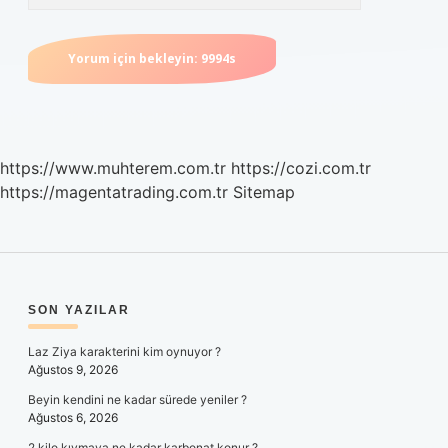
https://www.muhterem.com.tr
https://cozi.com.tr
https://magentatrading.com.tr
Sitemap
SIDEBAR
SON YAZILAR
Laz Ziya karakterini kim oynuyor ?
Ağustos 9, 2026
Beyin kendini ne kadar sürede yeniler ?
Ağustos 6, 2026
2 kilo kıymaya ne kadar karbonat konur ?