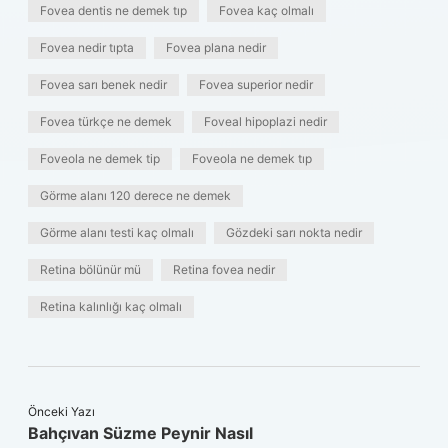
Fovea dentis ne demek tıp
Fovea kaç olmalı
Fovea nedir tıpta
Fovea plana nedir
Fovea sarı benek nedir
Fovea superior nedir
Fovea türkçe ne demek
Foveal hipoplazi nedir
Foveola ne demek tip
Foveola ne demek tıp
Görme alanı 120 derece ne demek
Görme alanı testi kaç olmalı
Gözdeki sarı nokta nedir
Retina bölünür mü
Retina fovea nedir
Retina kalınlığı kaç olmalı
Önceki Yazı
Bahçıvan Süzme Peynir Nasıl