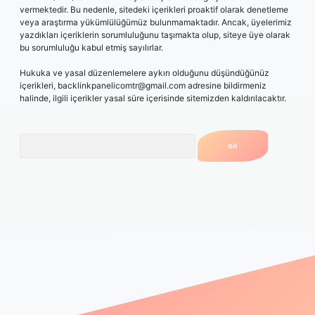
vermektedir. Bu nedenle, sitedeki içerikleri proaktif olarak denetleme
veya araştırma yükümlülüğümüz bulunmamaktadır. Ancak, üyelerimiz
yazdıkları içeriklerin sorumluluğunu taşımakta olup, siteye üye olarak
bu sorumluluğu kabul etmiş sayılırlar.
Hukuka ve yasal düzenlemelere aykırı olduğunu düşündüğünüz
içerikleri,
backlinkpanelicomtr@gmail.com
adresine bildirmeniz
halinde, ilgili içerikler yasal süre içerisinde sitemizden kaldırılacaktır.
Arama
era.bet/
ilbetgir.net
betexper giriş
betexper yeni giriş