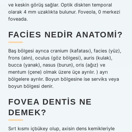
ve keskin görüş sağlar. Optik diskten temporal
olarak 4 mm uzaklıkta bulunur. Foveola, 0 merkezi
foveada.
FACIES NEDIR ANATOMI?
Baş bölgesi ayrıca cranium (kafatası), facies (yüz),
frons (alın), oculus (göz bölgesi), auris (kulak),
bucca (yanak), nasus (burun), oris (ağız) ve
mentum (çene) olmak üzere üçe ayrılır. ) ayrı
bölgelere ayrılır. Boyun bölgesine ise serviks veya
boyun bölgesi denir.
FOVEA DENTIS NE
DEMEK?
Sırt kısmı içbükey olup, axisin dens kemikleriyle