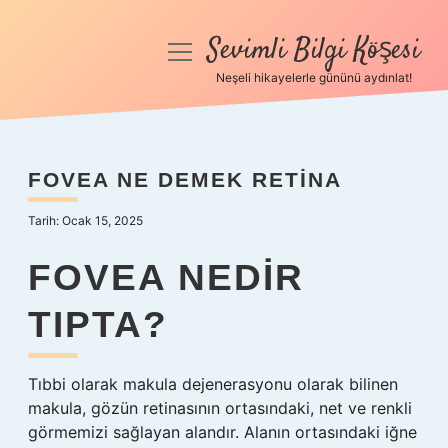
Sevimli Bilgi Köşesi
menüyü
aç
Neşeli hikayelerle gününü aydınlat!
Anasayfa
Gizlilik Politikası
FOVEA NE DEMEK RETINA
Yasal Uyarı
Tarih: Ocak 15, 2025
Hakkımızda
FOVEA NEDIR
TIPTA?
Tıbbi olarak makula dejenerasyonu olarak bilinen
makula, gözün retinasının ortasındaki, net ve renkli
görmemizi sağlayan alandır. Alanın ortasındaki iğne