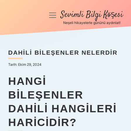
Sevimli Bilgi Köşesi
menüyü
aç
Neşeli hikayelerle gününü aydınlat!
Anasayfa
Gizlilik Politikası
DAHILI BILEŞENLER NELERDIR
Yasal Uyarı
Tarih: Ekim 29, 2024
Hakkımızda
HANGI
BILEŞENLER
DAHILI HANGILERI
HARICIDIR?