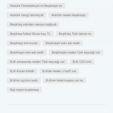
Atatürk Fenerbahçeli mi Beşiktaşlı mı
Atatürk hangi takımlıydi
Atatürk neden beşiktaşlı
Beşiktaş eskiden nereye bağlıydı
Beşiktaş futbol Okulu kaç TL
Beşiktaş Türk takımı mı
Beşiktaşı kim kurdu
Beşiktaşın eski adı nedir
Beşiktaşın tam adı nedir
Beşiktaşta neden Türk bayrağı var
BJK armasında neden Türk bayrağı var
BJK CEO kim
BJK Kuran kimdir
BJKde neden J harfi var
BJKnin açılımı nedir
BJKnin helal kupası var mı
Bşk neyin kısaltması