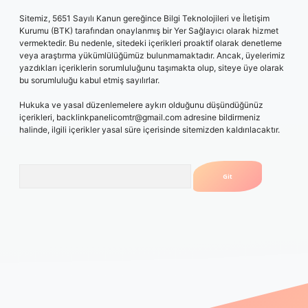
Sitemiz, 5651 Sayılı Kanun gereğince Bilgi Teknolojileri ve İletişim
Kurumu (BTK) tarafından onaylanmış bir Yer Sağlayıcı olarak hizmet
vermektedir. Bu nedenle, sitedeki içerikleri proaktif olarak denetleme
veya araştırma yükümlülüğümüz bulunmamaktadır. Ancak, üyelerimiz
yazdıkları içeriklerin sorumluluğunu taşımakta olup, siteye üye olarak
bu sorumluluğu kabul etmiş sayılırlar.
Hukuka ve yasal düzenlemelere aykırı olduğunu düşündüğünüz
içerikleri,
backlinkpanelicomtr@gmail.com
adresine bildirmeniz
halinde, ilgili içerikler yasal süre içerisinde sitemizden kaldırılacaktır.
Arama
era.bet/
ilbetgir.net
betexper giriş
betexper yeni giriş