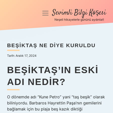
Sevimli Bilgi Köşesi
menüyü
aç
Neşeli hikayelerle gününü aydınlat!
Anasayfa
Gizlilik Politikası
BEŞIKTAŞ NE DIYE KURULDU
Yasal Uyarı
Tarih: Aralık 17, 2024
Hakkımızda
BEŞIKTAŞ’IN ESKI
ADI NEDIR?
O dönemde adı “Kune Petro” yani “taş beşik” olarak
biliniyordu. Barbaros Hayrettin Paşa’nın gemilerini
bağlamak için bu plaja beş kazık diktiği