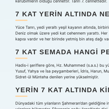
kerubimlerin olduğu cennettir. Tanrı 7. cennettedir.
7 KAT YERIN ALTINDA N
Yüce Tanrı, yedi yeraltı yeşil kayanın altında, birb
Deniz olmak üzere yedi kat cehennem yarattı. Her 
kapısı vardır ve her birinde yetmiş bin ateş dağı var
7 KAT SEMADA HANGI 
Hadis-i şeriflere göre, Hz. Muhammed (s.a.s.) bu yü
Yusuf, Yahya ve İsa peygamberleri, İdris, Harun, 
Sidret-ül Münteha denilen yerine yükselmiştir.
YERIN 7 KAT ALTINDA K
Dünyadaki tüm yılanların Şahmeran’dan geldiğine in