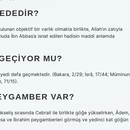
REDEDIR?
lunan objektif bir varlık olmakla birlikte, Allah’ın zatıyla
konuda İbn Abbas’a isnat edilen hadisin maddi anlamda
 GEÇIYOR MU?
 yedi defa geçmektedir. (Bakara, 2/29; İsrâ, 17/44; Müminun
, 71/15).
PEYGAMBER VAR?
kseliş sırasında Cebrail ile birlikte göğe yükselirken, Âdem,
Musa ve İbrahim peygamberleri görmüş ve yedinci kat göğün