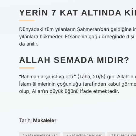
YERIN 7 KAT ALTINDA K
Dünyadaki tüm yılanların Şahmeran’dan geldiğine in
yılanlara hükmeder. Efsanenin çoğu örneğinde dişi
da anılır.
ALLAH SEMADA MIDIR?
“Rahman arşa istiva etti.” (Tâhâ, 20/5) gibi Allah’
İslam âlimlerinin çoğunluğu tarafından kabul görme
olup, Allah’ın büyüklüğünü ifade etmektedir.
Tarih:
Makaleler
1 kat semada ne var
7 kat gökte neler var
7 kat sema Ku