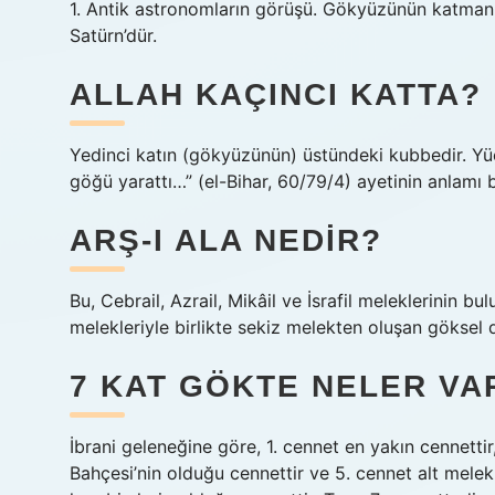
1. Antik astronomların görüşü. Gökyüzünün katmanla
Satürn’dür.
ALLAH KAÇINCI KATTA?
Yedinci katın (gökyüzünün) üstündeki kubbedir. Yüce 
göğü yarattı…” (el-Bihar, 60/79/4) ayetinin anla
ARŞ-I ALA NEDIR?
Bu, Cebrail, Azrail, Mikâil ve İsrafil meleklerinin 
melekleriyle birlikte sekiz melekten oluşan göksel 
7 KAT GÖKTE NELER VA
İbrani geleneğine göre, 1. cennet en yakın cennetti
Bahçesi’nin olduğu cennettir ve 5. cennet alt melek