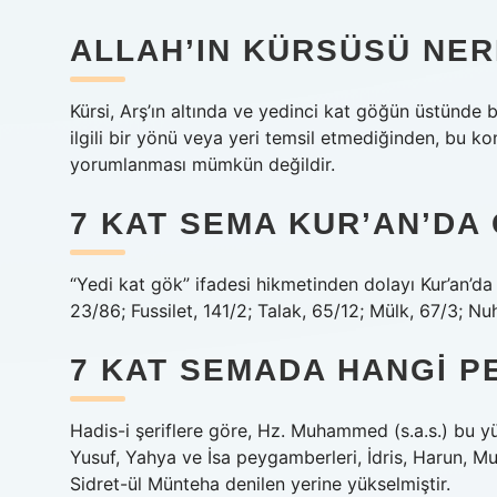
ALLAH’IN KÜRSÜSÜ NE
Kürsi, Arş’ın altında ve yedinci kat göğün üstünde bu
ilgili bir yönü veya yeri temsil etmediğinden, bu 
yorumlanması mümkün değildir.
7 KAT SEMA KUR’AN’DA
“Yedi kat gök” ifadesi hikmetinden dolayı Kur’an’da
23/86; Fussilet, 141/2; Talak, 65/12; Mülk, 67/3; Nuh
7 KAT SEMADA HANGI 
Hadis-i şeriflere göre, Hz. Muhammed (s.a.s.) bu yü
Yusuf, Yahya ve İsa peygamberleri, İdris, Harun, 
Sidret-ül Münteha denilen yerine yükselmiştir.