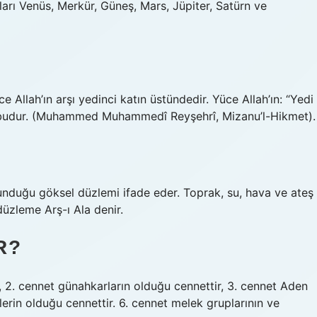
rı Venüs, Merkür, Güneş, Mars, Jüpiter, Satürn ve
Allah’ın arşı yedinci katın üstündedir. Yüce Allah’ın: “Yedi
mı budur. (Muhammed Muhammedî Reyşehrî, Mizanu’l-Hikmet).
bulunduğu göksel düzlemi ifade eder. Toprak, su, hava ve ateş
düzleme Arş-ı Ala denir.
R?
r, 2. cennet günahkarların olduğu cennettir, 3. cennet Aden
lerin olduğu cennettir. 6. cennet melek gruplarının ve