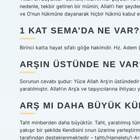
nedenle, tekbir getiren bir mümin, Allah’ı her şey
ve O’nun hükmüne dayanarak hiçbir hükmü kabul et
1 KAT SEMA’DA NE VAR?
Birinci katta hayat sıfatı göğe hakimdir. Hz. Adem 
ARŞIN ÜSTÜNDE NE VAR
Sorunun cevabı şudur: Yüce Allah Arş’ın üstündedir v
yaratılmıştır. Allah’ın Arş’a ve taşıyıcılarına ihtiya
ARŞ MI DAHA BÜYÜK KÜ
Taht minberden daha büyüktür. Taht, yaratılmış tüm
yakışır bir şekilde Kendisini onun üzerine yerleştirmi
tarafından desteklenmektedir – tahtı/Hameletu’l-Arş