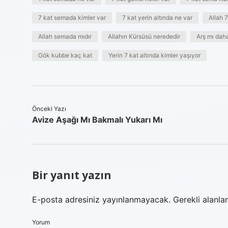
7 kat semada kimler var
7 kat yerin altında ne var
Allah 
Allah semada mıdır
Allahın Kürsüsü nerededir
Arş mı dah
Gök kubbe kaç kat
Yerin 7 kat altında kimler yaşıyor
Önceki Yazı
Avize Aşağı Mı Bakmalı Yukarı Mı
Bir yanıt yazın
E-posta adresiniz yayınlanmayacak.
Gerekli alanla
Yorum