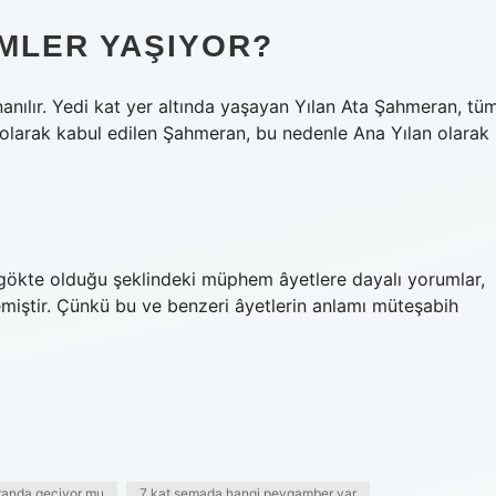
IMLER YAŞIYOR?
anılır. Yedi kat yer altında yaşayan Yılan Ata Şahmeran, tü
 olarak kabul edilen Şahmeran, bu nedenle Ana Yılan olarak
ın gökte olduğu şeklindeki müphem âyetlere dayalı yorumlar,
miştir. Çünkü bu ve benzeri âyetlerin anlamı müteşabih
randa geçiyor mu
7 kat semada hangi peygamber var