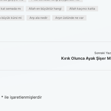
7 kat semada mı
Allah en büyüktür hangi
Allah kaçıncı katta
a büyük kürsi mi
Arşı ala nedir
Arşın üstünde ne var
Sonraki Yaz
Kırık Olunca Ayak Şişer M
r
*
ile işaretlenmişlerdir