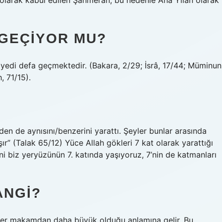
 olarak kabul edilen Şahmeran, bu nedenle Ana Yılan olarak
 GEÇIYOR MU?
 yedi defa geçmektedir. (Bakara, 2/29; İsrâ, 17/44; Müminun
, 71/15).
den de aynısını/benzerini yarattı. Şeyler bunlar arasında
ır” (Talak 65/12) Yüce Allah gökleri 7 kat olarak yarattığı
ni biz yeryüzünün 7. katında yaşıyoruz, 7’nin de katmanları
ANGI?
 her makamdan daha büyük olduğu anlamına gelir. Bu