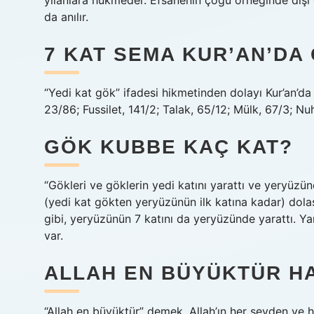
yılanlara hükmeder. Efsanenin çoğu örneğinde dişi
da anılır.
7 KAT SEMA KUR’AN’DA
“Yedi kat gök” ifadesi hikmetinden dolayı Kur’an’da
23/86; Fussilet, 141/2; Talak, 65/12; Mülk, 67/3; Nuh
GÖK KUBBE KAÇ KAT?
“Gökleri ve göklerin yedi katını yarattı ve yeryüzün
(yedi kat gökten yeryüzünün ilk katına kadar) dolaş
gibi, yeryüzünün 7 katını da yeryüzünde yarattı. Ya
var.
ALLAH EN BÜYÜKTÜR H
“Allah en büyüktür” demek, Allah’ın her şeyden ve