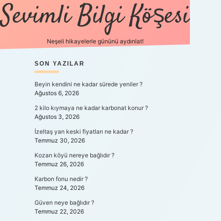
Sevimli Bilgi Köşesi
Neşeli hikayelerle gününü aydınlat!
SIDEBAR
SON YAZILAR
https://grandopera.
Beyin kendini ne kadar sürede yeniler ?
Ağustos 6, 2026
2 kilo kıymaya ne kadar karbonat konur ?
Ağustos 3, 2026
İzeltaş yan keski fiyatları ne kadar ?
Temmuz 30, 2026
Kozan köyü nereye bağlıdır ?
Temmuz 26, 2026
Karbon fonu nedir ?
Temmuz 24, 2026
Güven neye bağlıdır ?
Temmuz 22, 2026