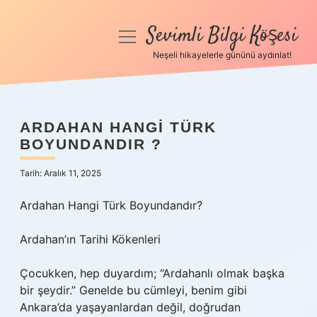
Sevimli Bilgi Köşesi
menüyü
aç
Neşeli hikayelerle gününü aydınlat!
Anasayfa
Gizlilik Politikası
ARDAHAN HANGI TÜRK
BOYUNDANDIR ?
Yasal Uyarı
Tarih: Aralık 11, 2025
Hakkımızda
Ardahan Hangi Türk Boyundandır?
Ardahan’ın Tarihi Kökenleri
Çocukken, hep duyardım; “Ardahanlı olmak başka
bir şeydir.” Genelde bu cümleyi, benim gibi
Ankara’da yaşayanlardan değil, doğrudan