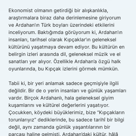
Ekonomist olmanın getirdiği bir alışkanlıkla,
araştırmalara biraz daha derinlemesine giriyorum
ve Ardahan’ın Türk boyları üzerindeki etkilerini
inceliyorum. Baktığımda görüyorum ki, Ardahan’ın
insanları, tarihsel olarak Kıpçaklar’ın geleneksel
kültürünü yaşatmaya devam ediyor. Bu kültürün en
belirgin izleri arasında dil, geleneksel müzik ve el
sanatları yer alıyor. Özellikle Ardahan’a özgü halk
oyunlarında, bu Kıpçak izlerini görmek mümkün.
Tabii ki, bir yeri anlamak sadece geçmişiyle ilgili
değildir. Bir de o yerin insanları ve günlük yaşamları
vardır. Birçok Ardahanlı, hala geleneksel giyim
kuşamlarını ve kültürel değerlerini yaşatıyor.
Çocukken, köydeki büyüklerimiz, bize “Kıpçakların
torunlarıyız” dediklerinde, bu sadece tarihî bir bilgi
değil, aynı zamanda günlük yaşantılarının bir
parçası haline gelmişti. Ardahan’daki kültür, hâlâ