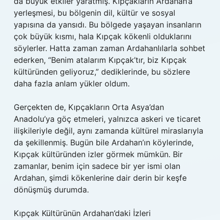
da büyük etkiler yaratmış. Kıpçakların Ardahan’a
yerleşmesi, bu bölgenin dil, kültür ve sosyal
yapısına da yansıdı. Bu bölgede yaşayan insanların
çok büyük kısmı, hala Kıpçak kökenli olduklarını
söylerler. Hatta zaman zaman Ardahanlılarla sohbet
ederken, “Benim atalarım Kıpçak’tır, biz Kıpçak
kültüründen geliyoruz,” dediklerinde, bu sözlere
daha fazla anlam yükler oldum.
Gerçekten de, Kıpçakların Orta Asya’dan
Anadolu’ya göç etmeleri, yalnızca askeri ve ticaret
ilişkileriyle değil, aynı zamanda kültürel miraslarıyla
da şekillenmiş. Bugün bile Ardahan’ın köylerinde,
Kıpçak kültüründen izler görmek mümkün. Bir
zamanlar, benim için sadece bir yer ismi olan
Ardahan, şimdi kökenlerine dair derin bir keşfe
dönüşmüş durumda.
Kıpçak Kültürünün Ardahan’daki İzleri