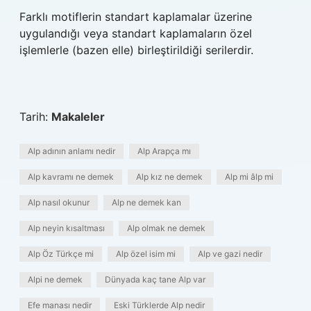
Farklı motiflerin standart kaplamalar üzerine
uygulandığı veya standart kaplamaların özel
işlemlerle (bazen elle) birleştirildiği serilerdir.
Tarih:
Makaleler
Alp adının anlamı nedir
Alp Arapça mı
Alp kavramı ne demek
Alp kız ne demek
Alp mi âlp mi
Alp nasıl okunur
Alp ne demek kan
Alp neyin kısaltması
Alp olmak ne demek
Alp Öz Türkçe mi
Alp özel isim mi
Alp ve gazi nedir
Alpi ne demek
Dünyada kaç tane Alp var
Efe manası nedir
Eski Türklerde Alp nedir