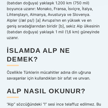
(batıdan doğuya) yaklaşık 1.200 km (750 mil)
boyunca uzanır: Monako, Fransa, İsviçre, İtalya,
Lihtenştayn, Almanya, Avusturya ve Slovenya.
Alpler (/æl ps/) [a] Avrupa’nın en yüksek ve en
geniş sıradağlarından biridir [b], sekiz Alp ülkesinin
(batıdan doğuya) yaklaşık 1 mil (1,6 km) güneyinde
uzanır.
İSLAMDA ALP NE
DEMEK?
Özellikle Türklerin mücahitler adına din uğruna
savaşanlar için kullandıkları bir sıfat ve unvan.
ALP NASIL OKUNUR?
“Alp” sözcüğündeki “l” sesi ince telaffuz edilmez. Bu