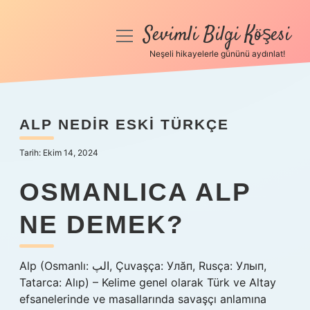
Sevimli Bilgi Köşesi
menüyü
aç
Neşeli hikayelerle gününü aydınlat!
Anasayfa
Gizlilik Politikası
ALP NEDIR ESKI TÜRKÇE
Yasal Uyarı
Tarih: Ekim 14, 2024
Hakkımızda
OSMANLICA ALP
NE DEMEK?
Alp (Osmanlı: الپ, Çuvaşça: Улăп, Rusça: Улып,
Tatarca: Alıp) – Kelime genel olarak Türk ve Altay
efsanelerinde ve masallarında savaşçı anlamına