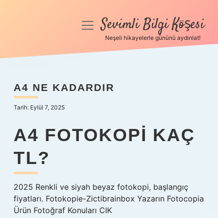
Sevimli Bilgi Köşesi
menüyü
aç
Neşeli hikayelerle gününü aydınlat!
Anasayfa
Gizlilik Politikası
A4 NE KADARDIR
Yasal Uyarı
Tarih: Eylül 7, 2025
Hakkımızda
A4 FOTOKOPI KAÇ
TL?
2025 Renkli ve siyah beyaz fotokopi, başlangıç ​​
fiyatları. Fotokopie-Zictibrainbox Yazarın Fotocopia
Ürün Fotoğraf Konuları CIK