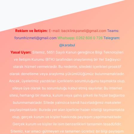
pera.bet/
ilbetgir.net
betexper giriş
betexper yeni giriş
Reklam ve İletişim:
E-mail:
backlinkpaneli@gmail.com
Teams:
forumhizmeti@gmail.com
Whatsapp: 0262 606 0 726
Telegram:
@karabul
Yasal Uyarı:
Sitemiz, 5651 Sayılı Kanun gereğince Bilgi Teknolojileri
ve İletişim Kurumu (BTK) tarafından onaylanmış bir Yer Sağlayıcı
olarak hizmet vermektedir. Bu nedenle, sitedeki içerikleri proaktif
olarak denetleme veya araştırma yükümlülüğümüz bulunmamaktadır.
Ancak, üyelerimiz yazdıkları içeriklerin sorumluluğunu taşımakta olup,
siteye üye olarak bu sorumluluğu kabul etmiş sayılırlar. Bu internet
sitesi, herhangi bir marka, kurum veya şahıs şirketi ile hiçbir bağlantısı
bulunmamaktadır. Sitede yalnızca kendi hazırladığımız makaleler
paylaşılmaktadır. Burada yer alan içerikler haber niteliği taşımamakta
olup, gerçek kurum ve kişiler hakkında paylaşım yapılmamaktadır.
Gerçek kurum ve kişiler ile isim benzerlikleri tamamen tesadüfidir.
Sitemiz, kar amacı gütmeyen ve tamamen ücretsiz bir bilgi paylaşım