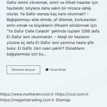
Gafur ismini zikretmek, sinirli ve öfkeli insanlar için
faydalıdır, böylece daha sakin bir mizaca sahip
olurlar. Ya Gafûr esması kaç kere okunmalı? –
Bağışlanmayı elde etmek, af dilemek, korkulardan
emin olmak ve büyüklerin öfkesini söndürmek için
“Ya Gafur Celle Celaluh” şeklinde toplam 1286 defa
El-Gafur ismi okunmalıdır. – Ateşli bir hastanın
yüzüne üç defa El-Gafur ismi yazılırsa hasta şifa
bulur. El Gafûr zikri nasıl çekilir? Günahların
bağışlanması için bu…
El
Devamını okuyun
Yorum Bırak
Gafur
Ne
Için
Çekilir
https://www.muhterem.com.tr
https://cozi.com.tr
https://magentatrading.com.tr
Sitemap