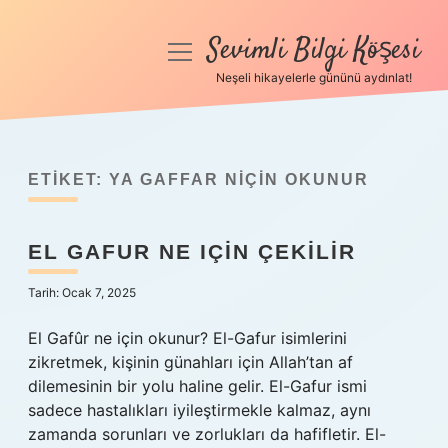
Sevimli Bilgi Köşesi
menüyü
aç
Neşeli hikayelerle gününü aydınlat!
Anasayfa
Gizlilik Politikası
ETIKET:
YA GAFFAR NIÇIN OKUNUR
Yasal Uyarı
EL GAFUR NE IÇIN ÇEKILIR
Hakkımızda
Tarih: Ocak 7, 2025
El Gafûr ne için okunur? El-Gafur isimlerini
zikretmek, kişinin günahları için Allah’tan af
dilemesinin bir yolu haline gelir. El-Gafur ismi
sadece hastalıkları iyileştirmekle kalmaz, aynı
zamanda sorunları ve zorlukları da hafifletir. El-