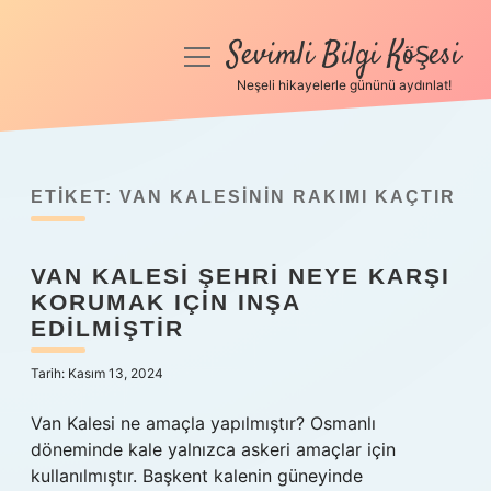
Sevimli Bilgi Köşesi
menüyü
aç
Neşeli hikayelerle gününü aydınlat!
Anasayfa
Gizlilik Politikası
ETIKET:
VAN KALESININ RAKIMI KAÇTIR
Yasal Uyarı
VAN KALESI ŞEHRI NEYE KARŞI
Hakkımızda
KORUMAK IÇIN INŞA
EDILMIŞTIR
Tarih: Kasım 13, 2024
Van Kalesi ne amaçla yapılmıştır? Osmanlı
döneminde kale yalnızca askeri amaçlar için
kullanılmıştır. Başkent kalenin güneyinde