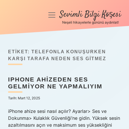
Sevimli Bilgi Köşesi
menüyü
aç
Neşeli hikayelerle gününü aydınlat!
Anasayfa
Gizlilik Politikası
ETIKET:
TELEFONLA KONUŞURKEN
Yasal Uyarı
KARŞI TARAFA NEDEN SES GITMEZ
Hakkımızda
IPHONE AHIZEDEN SES
GELMIYOR NE YAPMALIYIM
Tarih: Mart 12, 2025
iPhone ahize sesi nasıl açılır? Ayarlar> Ses ve
Dokunma> Kulaklık Güvenliği’ne gidin. Yüksek sesin
azaltılmasını açın ve maksimum ses yüksekliğini