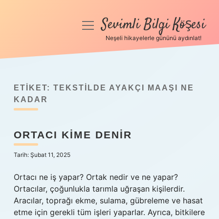
Sevimli Bilgi Köşesi
menüyü
aç
Neşeli hikayelerle gününü aydınlat!
Anasayfa
Gizlilik Politikası
ETIKET:
TEKSTILDE AYAKÇI MAAŞI NE
Yasal Uyarı
KADAR
Hakkımızda
ORTACI KIME DENIR
Tarih: Şubat 11, 2025
Ortacı ne iş yapar? Ortak nedir ve ne yapar?
Ortacılar, çoğunlukla tarımla uğraşan kişilerdir.
Aracılar, toprağı ekme, sulama, gübreleme ve hasat
etme için gerekli tüm işleri yaparlar. Ayrıca, bitkilere