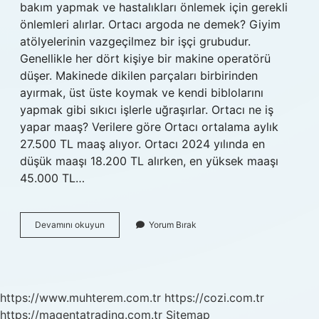
bakım yapmak ve hastalıkları önlemek için gerekli
önlemleri alırlar. Ortacı argoda ne demek? Giyim
atölyelerinin vazgeçilmez bir işçi grubudur.
Genellikle her dört kişiye bir makine operatörü
düşer. Makinede dikilen parçaları birbirinden
ayırmak, üst üste koymak ve kendi biblolarını
yapmak gibi sıkıcı işlerle uğraşırlar. Ortacı ne iş
yapar maaş? Verilere göre Ortacı ortalama aylık
27.500 TL maaş alıyor. Ortacı 2024 yılında en
düşük maaşı 18.200 TL alırken, en yüksek maaşı
45.000 TL…
Ortacı
Devamını okuyun
Yorum Bırak
Kime
Denir
https://www.muhterem.com.tr
https://cozi.com.tr
https://magentatrading.com.tr
Sitemap