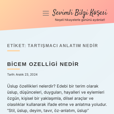
Sevimli Bilgi Köşesi
menüyü
aç
Neşeli hikayelerle gününü aydınlat!
Anasayfa
Gizlilik Politikası
ETIKET:
TARTIŞMACI ANLATIM NEDIR
Yasal Uyarı
BICEM OZELLIGI NEDIR
Hakkımızda
Tarih: Aralık 23, 2024
Üslup özellikleri nelerdir? Edebi bir terim olarak
üslup, düşünceleri, duyguları, hayalleri ve eylemleri
özgün, kişisel bir yaklaşımla, dilsel araçlar ve
olasılıklar kullanarak ifade etme ve anlatma yoludur.
“Stil, üslup, deyim, tavır, öz-anlatım, üslup”