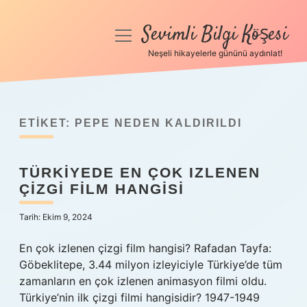
Sevimli Bilgi Köşesi
menüyü
aç
Neşeli hikayelerle gününü aydınlat!
Anasayfa
Gizlilik Politikası
ETIKET:
PEPE NEDEN KALDIRILDI
Yasal Uyarı
TÜRKIYEDE EN ÇOK IZLENEN
Hakkımızda
ÇIZGI FILM HANGISI
Tarih: Ekim 9, 2024
En çok izlenen çizgi film hangisi? Rafadan Tayfa:
Göbeklitepe, 3.44 milyon izleyiciyle Türkiye’de tüm
zamanların en çok izlenen animasyon filmi oldu.
Türkiye’nin ilk çizgi filmi hangisidir? 1947-1949