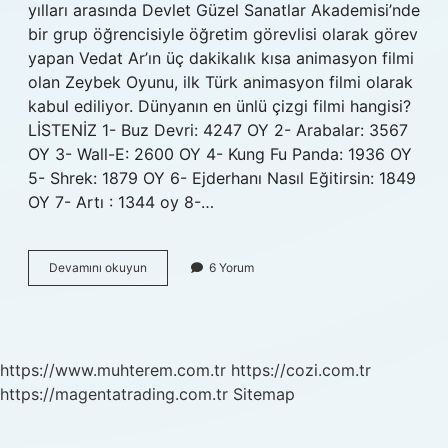
yılları arasında Devlet Güzel Sanatlar Akademisi’nde
bir grup öğrencisiyle öğretim görevlisi olarak görev
yapan Vedat Ar’ın üç dakikalık kısa animasyon filmi
olan Zeybek Oyunu, ilk Türk animasyon filmi olarak
kabul ediliyor. Dünyanın en ünlü çizgi filmi hangisi?
LİSTENİZ 1- Buz Devri: 4247 OY 2- Arabalar: 3567
OY 3- Wall-E: 2600 OY 4- Kung Fu Panda: 1936 OY
5- Shrek: 1879 OY 6- Ejderhanı Nasıl Eğitirsin: 1849
OY 7- Artı : 1344 oy 8-…
Türkiyede
Devamını okuyun
6 Yorum
En
Çok
Izlenen
Çizgi
Film
https://www.muhterem.com.tr
https://cozi.com.tr
Hangisi
https://magentatrading.com.tr
Sitemap