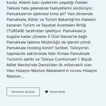
kurdu. Ailenin bazı üyelerinin yaşadığı Dedeki
Tekkesi hala geleneksel faaliyetlerini sürdürüyor.
Pamukkale’nin işletmesi kime ait? Yeni dönemde
Pamukkale, Kültür ve Turizm Bakanlığı’nın ihalesini
kazanan Turizm ve Seyahat Acenteleri Birliği
(TURSAB) tarafından işletiliyor. Pamukkale’yi
bugüne kadar yöneten İl Özel İdaresi’ne bağlı
Pamukkale İşletme Müdürlüğü de işlevini yitirdi.
Pamukkale Holding kimin? Sohbet. Türkiye’nin
taşımacılık sektöründe lider firması Pamukkale
Turizm’in sahibi ve Türkiye Cumhuriyeti 1. Büyük
Millet Meclisi’nde Denizli’den ilk milletvekili olan
Hacı Hüseyin Mazlum Bababalım’ın torunu Hüseyin
Mazlum…
Pamukkale
Devamını okuyun
Yorum Bırak
Kimin
Elinde