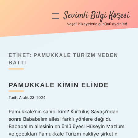
Sevimli Bilgi Köşesi
menüyü
aç
Neşeli hikayelerle gününü aydınlat!
Anasayfa
Gizlilik Politikası
ETIKET:
PAMUKKALE TURIZM NEDEN
Yasal Uyarı
BATTI
Hakkımızda
PAMUKKALE KIMIN ELINDE
Tarih: Aralık 23, 2024
Pamukkale’nin sahibi kim? Kurtuluş Savaşı’ndan
sonra Bababalım ailesi farklı yönlere dağıldı.
Bababalım ailesinin en ünlü üyesi Hüseyin Mazlum
ve çocukları Pamukkale Turizm nakliye şirketini