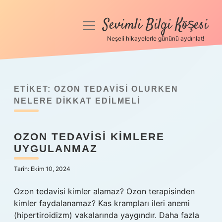
Sevimli Bilgi Köşesi
menüyü
aç
Neşeli hikayelerle gününü aydınlat!
Anasayfa
Gizlilik Politikası
ETIKET:
OZON TEDAVISI OLURKEN
Yasal Uyarı
NELERE DIKKAT EDILMELI
Hakkımızda
OZON TEDAVISI KIMLERE
UYGULANMAZ
Tarih: Ekim 10, 2024
Ozon tedavisi kimler alamaz? Ozon terapisinden
kimler faydalanamaz? Kas krampları ileri anemi
(hipertiroidizm) vakalarında yaygındır. Daha fazla