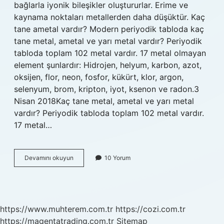
bağlarla iyonik bileşikler oluştururlar. Erime ve
kaynama noktaları metallerden daha düşüktür. Kaç
tane ametal vardır? Modern periyodik tabloda kaç
tane metal, ametal ve yarı metal vardır? Periyodik
tabloda toplam 102 metal vardır. 17 metal olmayan
element şunlardır: Hidrojen, helyum, karbon, azot,
oksijen, flor, neon, fosfor, kükürt, klor, argon,
selenyum, brom, kripton, iyot, ksenon ve radon.3
Nisan 2018Kaç tane metal, ametal ve yarı metal
vardır? Periyodik tabloda toplam 102 metal vardır.
17 metal…
11
Devamını okuyun
10 Yorum
Ametal
Nedir
https://www.muhterem.com.tr
https://cozi.com.tr
https://magentatrading.com.tr
Sitemap