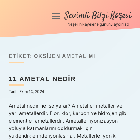
Sevimli Bilgi Köşesi
menüyü
aç
Neşeli hikayelerle gününü aydınlat!
Anasayfa
Gizlilik Politikası
ETIKET:
OKSIJEN AMETAL MI
Yasal Uyarı
11 AMETAL NEDIR
Hakkımızda
Tarih: Ekim 13, 2024
Ametal nedir ne işe yarar? Ametaller metaller ve
yarı ametallerdir. Flor, klor, karbon ve hidrojen gibi
elementler ametallerdir. Ametaller iyonizasyon
yoluyla katmanlarını doldurmak için
yüklendiklerinde iyonlaşırlar. Metallerle iyonik