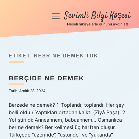
Sevimli Bilgi Köşesi
menüyü
aç
Neşeli hikayelerle gününü aydınlat!
Anasayfa
Gizlilik Politikası
ETIKET:
NEŞR NE DEMEK TDK
Yasal Uyarı
BERÇIDE NE DEMEK
Hakkımızda
Tarih: Aralık 28, 2024
Berzede ne demek? 1. Toplandı, toplandı: Her şey
belli oldu / Yaptıkları ortadan kalktı (Ziyâ Paşa). 2.
Yetiştirildi: Anneannem, babaannem… Osmanlıca
ber ne demek? Ber kelimesi üç harften oluşur.
Türkçede “üzerinde”, “üstünde” ve “yukarıda”