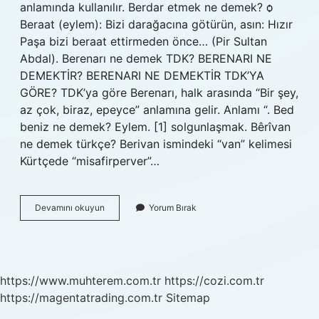
anlamında kullanılır. Berdar etmek ne demek? ѻ
Beraat (eylem): Bizi darağacına götürün, asın: Hızır
Paşa bizi beraat ettirmeden önce… (Pir Sultan
Abdal). Berenarı ne demek TDK? BERENARI NE
DEMEKTİR? BERENARI NE DEMEKTİR TDK’YA
GÖRE? TDK’ya göre Berenarı, halk arasında “Bir şey,
az çok, biraz, epeyce” anlamına gelir. Anlamı “. Bed
beniz ne demek? Eylem. [1] solgunlaşmak. Bêrîvan
ne demek türkçe? Berivan ismindeki “van” kelimesi
Kürtçede “misafirperver”…
Berçide
Devamını okuyun
Yorum Bırak
Ne
Demek
https://www.muhterem.com.tr
https://cozi.com.tr
https://magentatrading.com.tr
Sitemap