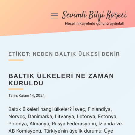
Sevimli Bilgi Köşesi
menüyü
aç
Neşeli hikayelerle gününü aydınlat!
Anasayfa
Gizlilik Politikası
ETIKET:
NEDEN BALTIK ÜLKESI DENIR
Yasal Uyarı
BALTIK ÜLKELERI NE ZAMAN
Hakkımızda
KURULDU
Tarih: Kasım 14, 2024
Baltık ülkeleri hangi ülkeler? İsveç, Finlandiya,
Norveç, Danimarka, Litvanya, Letonya, Estonya,
Polonya, Almanya, Rusya Federasyonu, İzlanda ve
AB Komisyonu. Türkiye’nin üyelik durumu: Üye