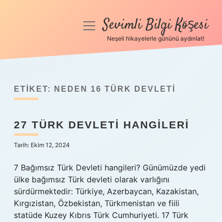
Sevimli Bilgi Köşesi
menüyü
aç
Neşeli hikayelerle gününü aydınlat!
Anasayfa
Gizlilik Politikası
ETIKET:
NEDEN 16 TÜRK DEVLETI
Yasal Uyarı
27 TÜRK DEVLETI HANGILERI
Hakkımızda
Tarih: Ekim 12, 2024
7 Bağımsız Türk Devleti hangileri? Günümüzde yedi
ülke bağımsız Türk devleti olarak varlığını
sürdürmektedir: Türkiye, Azerbaycan, Kazakistan,
Kırgızistan, Özbekistan, Türkmenistan ve fiili
statüde Kuzey Kıbrıs Türk Cumhuriyeti. 17 Türk