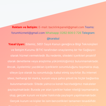
s://grandopera.bet/
ilbetgir.net
betexper giriş
betexper yeni g
Reklam ve İletişim:
E-mail:
backlinkpaneli@gmail.com
Teams:
forumhizmeti@gmail.com
Whatsapp: 0262 606 0 726
Telegram:
@karabul
Yasal Uyarı:
Sitemiz, 5651 Sayılı Kanun gereğince Bilgi Teknolojileri
ve İletişim Kurumu (BTK) tarafından onaylanmış bir Yer Sağlayıcı
olarak hizmet vermektedir. Bu nedenle, sitedeki içerikleri proaktif
olarak denetleme veya araştırma yükümlülüğümüz bulunmamaktadır.
Ancak, üyelerimiz yazdıkları içeriklerin sorumluluğunu taşımakta olup,
siteye üye olarak bu sorumluluğu kabul etmiş sayılırlar. Bu internet
sitesi, herhangi bir marka, kurum veya şahıs şirketi ile hiçbir bağlantısı
bulunmamaktadır. Sitede yalnızca kendi hazırladığımız makaleler
paylaşılmaktadır. Burada yer alan içerikler haber niteliği taşımamakta
olup, gerçek kurum ve kişiler hakkında paylaşım yapılmamaktadır.
Gerçek kurum ve kişiler ile isim benzerlikleri tamamen tesadüfidir.