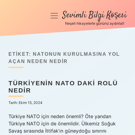
Sevimli Bilgi Köşesi
menüyü
aç
Neşeli hikayelerle gününü aydınlat!
Anasayfa
Gizlilik Politikası
ETIKET:
NATONUN KURULMASINA YOL
Yasal Uyarı
AÇAN NEDEN NEDIR
Hakkımızda
TÜRKIYENIN NATO DAKI ROLÜ
NEDIR
Tarih: Ekim 15, 2024
Türkiye NATO için neden önemli? Öte yandan
Türkiye NATO için de önemlidir. Ülkemiz Soğuk
Savaş sırasında İttifak’ın güneydoğu sınırını