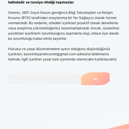
halindedir ve tavsiye niteliği taşımazlar.
Sitemiz, 5651 Sayılı Kanun gereğince Bilgi Teknolojileri ve İletişim
Kurumu (BTK) tarafından onaylanmış bir Yer Sağlayıcı olarak hizmet
vermektedir. Bu nedenle, sitedeki içerikleri proaktif olarak denetleme
veya araştırma yükümlülüğümüz bulunmamaktadır. Ancak, üyelerimiz
yazdıkları içeriklerin sorumluluğunu taşımakta olup, siteye üye olarak
bu sorumluluğu kabul etmiş sayılırlar.
Hukuka ve yasal düzenlemelere aykırı olduğunu düşündüğünüz
içerikleri,
backlinkpanelicomtr@gmail.com
adresine bildirmeniz
halinde, ilgili içerikler yasal süre içerisinde sitemizden kaldırılacaktır.
Arama
ps://grandopera.bet/
ilbetgir.net
betexper giriş
betexper yeni g