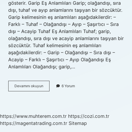
gösterir. Garip Eş Anlamlıları Garip; olağandışı, sıra
dışı, tuhaf ve ayıp anlamlarını taşıyan bir sözcüktür.
Garip kelimesinin eş anlamlıları aşağıdakilerdir: –
Farklı – Tuhaf – Olağandışı – Ayıp – Şaşırtıcı – Sıra
dışı – Acayip Tuhaf Eş Anlamlıları Tuhaf; garip,
olağandışı, sıra dışı ve acayip anlamlarını taşıyan bir
sözcüktür. Tuhaf kelimesinin eş anlamlıları
aşağıdakilerdir: – Garip – Olağandışı – Sıra dışı –
Acayip – Farklı – Şaşırtıcı – Ayıp Olağandışı Eş
Anlamlıları Olağandışı; garip,…
Acayip
Devamını okuyun
6 Yorum
bir
eş
anlamlısı
nedir
https://www.muhterem.com.tr
https://cozi.com.tr
https://magentatrading.com.tr
Sitemap