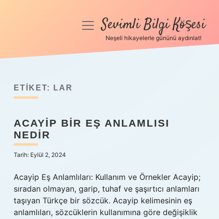
Sevimli Bilgi Köşesi
menüyü
aç
Neşeli hikayelerle gününü aydınlat!
Anasayfa
Gizlilik Politikası
ETIKET:
LAR
Yasal Uyarı
ACAYIP BIR EŞ ANLAMLISI
Hakkımızda
NEDIR
Tarih: Eylül 2, 2024
Acayip Eş Anlamlıları: Kullanım ve Örnekler Acayip;
sıradan olmayan, garip, tuhaf ve şaşırtıcı anlamları
taşıyan Türkçe bir sözcük. Acayip kelimesinin eş
anlamlıları, sözcüklerin kullanımına göre değişiklik