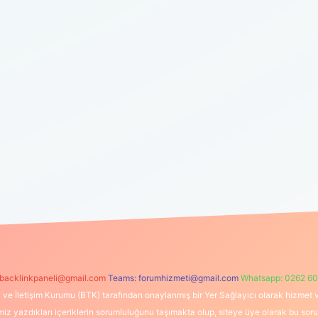
backlinkpaneli@gmail.com
Teams:
forumhizmeti@gmail.com
Whatsapp: 0262 60
i ve İletişim Kurumu (BTK) tarafından onaylanmış bir Yer Sağlayıcı olarak hizmet v
azdıkları içeriklerin sorumluluğunu taşımakta olup, siteye üye olarak bu sorumlul