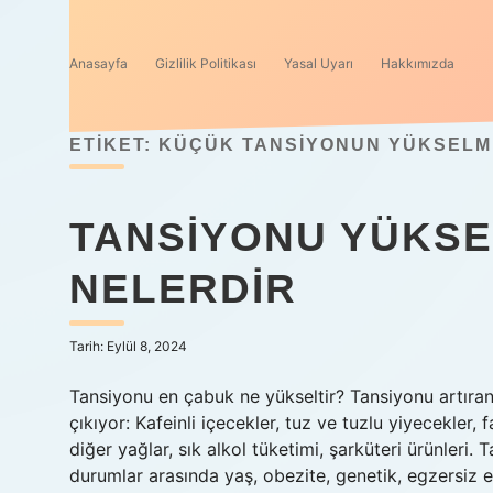
Anasayfa
Gizlilik Politikası
Yasal Uyarı
Hakkımızda
ETIKET:
KÜÇÜK TANSIYONUN YÜKSELMES
TANSIYONU YÜKSE
NELERDIR
Tarih: Eylül 8, 2024
Tansiyonu en çabuk ne yükseltir? Tansiyonu artıran 
çıkıyor: Kafeinli içecekler, tuz ve tuzlu yiyecekler, f
diğer yağlar, sık alkol tüketimi, şarküteri ürünleri
durumlar arasında yaş, obezite, genetik, egzersiz eks