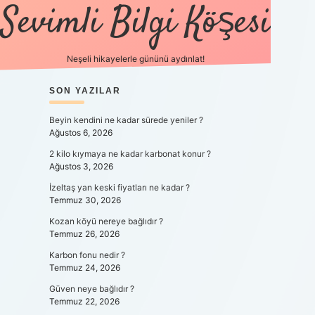
Sevimli Bilgi Köşesi
Neşeli hikayelerle gününü aydınlat!
SIDEBAR
SON YAZILAR
https://gr
Beyin kendini ne kadar sürede yeniler ?
Ağustos 6, 2026
2 kilo kıymaya ne kadar karbonat konur ?
Ağustos 3, 2026
İzeltaş yan keski fiyatları ne kadar ?
Temmuz 30, 2026
Kozan köyü nereye bağlıdır ?
Temmuz 26, 2026
Karbon fonu nedir ?
Temmuz 24, 2026
Güven neye bağlıdır ?
Temmuz 22, 2026