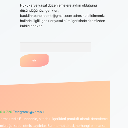
Hukuka ve yasal düzenlemelere aykırı olduğunu
düşündüğünüz içerikleri,
backlinkpanelicomtr@gmail.com
adresine bildirmeniz
halinde, ilgili içerikler yasal süre içerisinde sitemizden
kaldırılacaktır.
Arama
6 0 726
Telegram: @karabul
ermektedir. Bu nedenle, sitedeki içerikleri proaktif olarak denetleme
uğu kabul etmiş sayılırlar. Bu internet sitesi, herhangi bir marka,