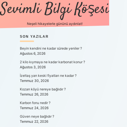
Sevimli Bilgi Köşesi
Neşeli hikayelerle gününü aydınlat!
SIDEBAR
SON YAZILAR
https://gra
Beyin kendini ne kadar sürede yeniler ?
Ağustos 6, 2026
2 kilo kıymaya ne kadar karbonat konur ?
Ağustos 3, 2026
İzeltaş yan keski fiyatları ne kadar ?
Temmuz 30, 2026
Kozan köyü nereye bağlıdır ?
Temmuz 26, 2026
Karbon fonu nedir ?
Temmuz 24, 2026
Güven neye bağlıdır ?
Temmuz 22, 2026