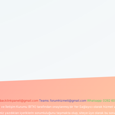
backlinkpaneli@gmail.com
Teams:
forumhizmeti@gmail.com
Whatsapp: 0262 60
i ve İletişim Kurumu (BTK) tarafından onaylanmış bir Yer Sağlayıcı olarak hizmet v
azdıkları içeriklerin sorumluluğunu taşımakta olup, siteye üye olarak bu sorumlul