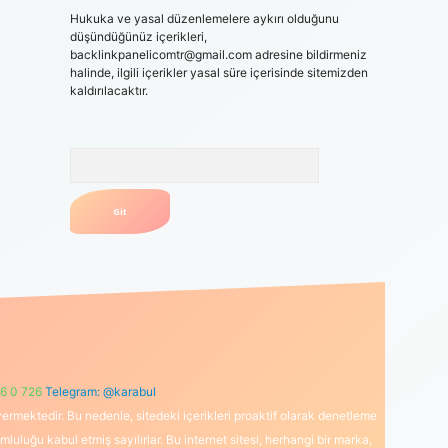
Hukuka ve yasal düzenlemelere aykırı olduğunu
düşündüğünüz içerikleri,
backlinkpanelicomtr@gmail.com
adresine bildirmeniz
halinde, ilgili içerikler yasal süre içerisinde sitemizden
kaldırılacaktır.
Arama
6 0 726
Telegram: @karabul
ermektedir. Bu nedenle, sitedeki içerikleri proaktif olarak denetleme
uğu kabul etmiş sayılırlar. Bu internet sitesi, herhangi bir marka,