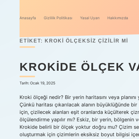
Anasayfa
Gizlilik Politikası
Yasal Uyarı
Hakkımızda
ETIKET:
KROKI ÖLÇEKSIZ ÇIZILIR MI
KROKIDE ÖLÇEK V
Tarih: Ocak 19, 2025
Kroki ölçeği nedir? Bir yerin haritasını veya planını 
Çünkü haritası çıkarılacak alanın büyüklüğünde bi
için, çizilecek alanları eşit oranlarda küçülterek ç
ölçülendirme yapılır mı? Eskiz, bir yerin, bölgenin
Krokide belirli bir ölçek yoktur doğru mu? Çizim ser
oluşturmak için çizimlerin eksiksiz boyut bilgisi içer