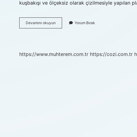
kuşbakışı ve ölçeksiz olarak çizilmesiyle yapılan p
Krokide
Devamını okuyun
Yorum Bırak
Ölçek
Var
Mı
https://www.muhterem.com.tr
https://cozi.com.tr
h