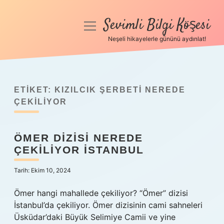
Sevimli Bilgi Köşesi
menüyü
aç
Neşeli hikayelerle gününü aydınlat!
Anasayfa
Gizlilik Politikası
ETIKET:
KIZILCIK ŞERBETI NEREDE
Yasal Uyarı
ÇEKILIYOR
Hakkımızda
ÖMER DIZISI NEREDE
ÇEKILIYOR İSTANBUL
Tarih: Ekim 10, 2024
Ömer hangi mahallede çekiliyor? “Ömer” dizisi
İstanbul’da çekiliyor. Ömer dizisinin cami sahneleri
Üsküdar’daki Büyük Selimiye Camii ve yine