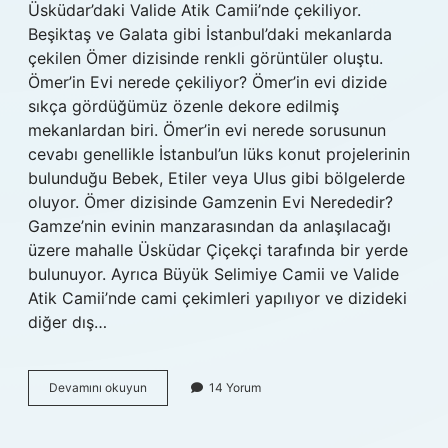
Üsküdar’daki Valide Atik Camii’nde çekiliyor.
Beşiktaş ve Galata gibi İstanbul’daki mekanlarda
çekilen Ömer dizisinde renkli görüntüler oluştu.
Ömer’in Evi nerede çekiliyor? Ömer’in evi dizide
sıkça gördüğümüz özenle dekore edilmiş
mekanlardan biri. Ömer’in evi nerede sorusunun
cevabı genellikle İstanbul’un lüks konut projelerinin
bulunduğu Bebek, Etiler veya Ulus gibi bölgelerde
oluyor. Ömer dizisinde Gamzenin Evi Nerededir?
Gamze’nin evinin manzarasından da anlaşılacağı
üzere mahalle Üsküdar Çiçekçi tarafında bir yerde
bulunuyor. Ayrıca Büyük Selimiye Camii ve Valide
Atik Camii’nde cami çekimleri yapılıyor ve dizideki
diğer dış…
Ömer
Devamını okuyun
14 Yorum
Dizisi
Nerede
Çekiliyor