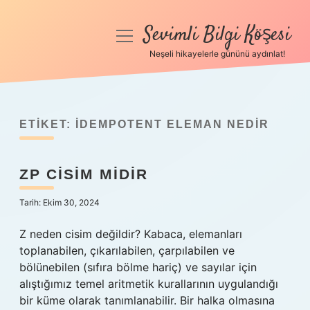
Sevimli Bilgi Köşesi
menüyü
aç
Neşeli hikayelerle gününü aydınlat!
Anasayfa
Gizlilik Politikası
ETIKET:
İDEMPOTENT ELEMAN NEDIR
Yasal Uyarı
ZP CISIM MIDIR
Hakkımızda
Tarih: Ekim 30, 2024
Z neden cisim değildir? Kabaca, elemanları
toplanabilen, çıkarılabilen, çarpılabilen ve
bölünebilen (sıfıra bölme hariç) ve sayılar için
alıştığımız temel aritmetik kurallarının uygulandığı
bir küme olarak tanımlanabilir. Bir halka olmasına