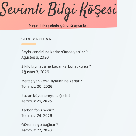
Sevimli Bilgi Köşesi
Neşeli hikayelerle gününü aydınlat!
SIDEBAR
SON YAZILAR
https://gr
Beyin kendini ne kadar sürede yeniler ?
Ağustos 6, 2026
2 kilo kıymaya ne kadar karbonat konur ?
Ağustos 3, 2026
İzeltaş yan keski fiyatları ne kadar ?
Temmuz 30, 2026
Kozan köyü nereye bağlıdır ?
Temmuz 26, 2026
Karbon fonu nedir ?
Temmuz 24, 2026
Güven neye bağlıdır ?
Temmuz 22, 2026