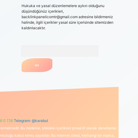
Hukuka ve yasal düzenlemelere aykırı olduğunu
düşündüğünüz içerikleri,
backlinkpanelicomtr@gmail.com
adresine bildirmeniz
halinde, ilgili içerikler yasal süre içerisinde sitemizden
kaldırılacaktır.
Arama
6 0 726
Telegram: @karabul
ermektedir. Bu nedenle, sitedeki içerikleri proaktif olarak denetleme
uğu kabul etmiş sayılırlar. Bu internet sitesi, herhangi bir marka,