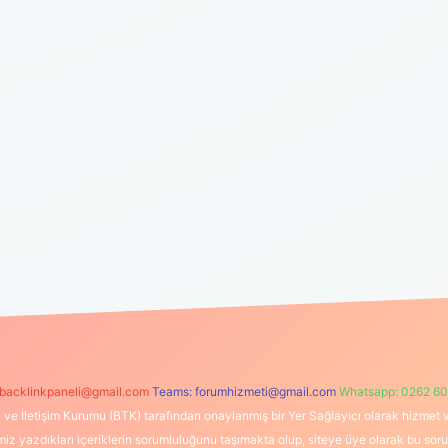
backlinkpaneli@gmail.com
Teams:
forumhizmeti@gmail.com
Whatsapp: 0262 60
i ve İletişim Kurumu (BTK) tarafından onaylanmış bir Yer Sağlayıcı olarak hizmet v
azdıkları içeriklerin sorumluluğunu taşımakta olup, siteye üye olarak bu sorumlul