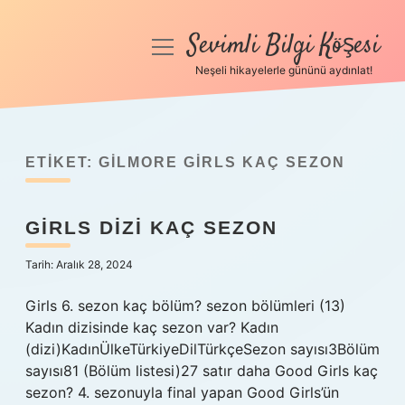
Sevimli Bilgi Köşesi
menüyü
aç
Neşeli hikayelerle gününü aydınlat!
Anasayfa
Gizlilik Politikası
ETIKET:
GILMORE GIRLS KAÇ SEZON
Yasal Uyarı
GIRLS DIZI KAÇ SEZON
Hakkımızda
Tarih: Aralık 28, 2024
Girls 6. sezon kaç bölüm? sezon bölümleri (13)
Kadın dizisinde kaç sezon var? Kadın
(dizi)KadınÜlkeTürkiyeDilTürkçeSezon sayısı3Bölüm
sayısı81 (Bölüm listesi)27 satır daha Good Girls kaç
sezon? 4. sezonuyla final yapan Good Girls’ün