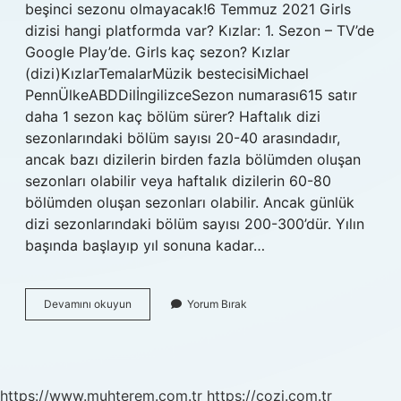
beşinci sezonu olmayacak!6 Temmuz 2021 Girls
dizisi hangi platformda var? Kızlar: 1. Sezon – TV’de
Google Play’de. Girls kaç sezon? Kızlar
(dizi)KızlarTemalarMüzik bestecisiMichael
PennÜlkeABDDilİngilizceSezon numarası615 satır
daha 1 sezon kaç bölüm sürer? Haftalık dizi
sezonlarındaki bölüm sayısı 20-40 arasındadır,
ancak bazı dizilerin birden fazla bölümden oluşan
sezonları olabilir veya haftalık dizilerin 60-80
bölümden oluşan sezonları olabilir. Ancak günlük
dizi sezonlarındaki bölüm sayısı 200-300’dür. Yılın
başında başlayıp yıl sonuna kadar…
Girls
Devamını okuyun
Yorum Bırak
Dizi
Kaç
Sezon
https://www.muhterem.com.tr
https://cozi.com.tr