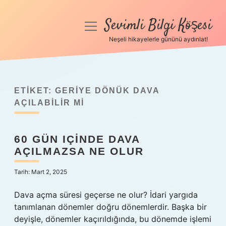
Sevimli Bilgi Köşesi
menüyü
aç
Neşeli hikayelerle gününü aydınlat!
Anasayfa
Gizlilik Politikası
ETIKET:
GERIYE DÖNÜK DAVA
Yasal Uyarı
AÇILABILIR MI
Hakkımızda
60 GÜN IÇINDE DAVA
AÇILMAZSA NE OLUR
Tarih: Mart 2, 2025
Dava açma süresi geçerse ne olur? İdari yargıda
tanımlanan dönemler doğru dönemlerdir. Başka bir
deyişle, dönemler kaçırıldığında, bu dönemde işlemi