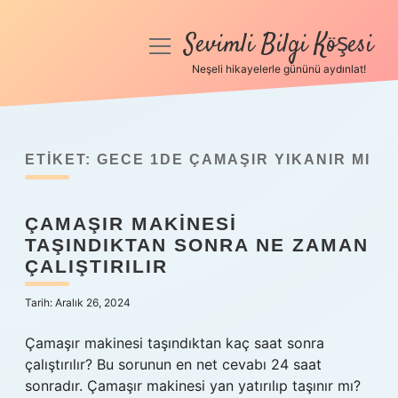
Sevimli Bilgi Köşesi
menüyü
aç
Neşeli hikayelerle gününü aydınlat!
Anasayfa
Gizlilik Politikası
ETIKET:
GECE 1DE ÇAMAŞIR YIKANIR MI
Yasal Uyarı
ÇAMAŞIR MAKINESI
Hakkımızda
TAŞINDIKTAN SONRA NE ZAMAN
ÇALIŞTIRILIR
Tarih: Aralık 26, 2024
Çamaşır makinesi taşındıktan kaç saat sonra
çalıştırılır? Bu sorunun en net cevabı 24 saat
sonradır. Çamaşır makinesi yan yatırılıp taşınır mı?