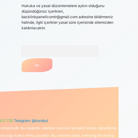
Hukuka ve yasal düzenlemelere aykırı olduğunu
düşündüğünüz içerikleri,
backlinkpanelicomtr@gmail.com
adresine bildirmeniz
halinde, ilgili içerikler yasal süre içerisinde sitemizden
kaldırılacaktır.
Arama
6 0 726
Telegram: @karabul
ermektedir. Bu nedenle, sitedeki içerikleri proaktif olarak denetleme
uğu kabul etmiş sayılırlar. Bu internet sitesi, herhangi bir marka,