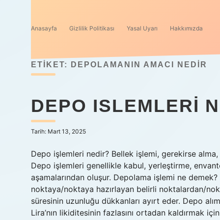
Anasayfa
Gizlilik Politikası
Yasal Uyarı
Hakkımızda
ETIKET:
DEPOLAMANIN AMACI NEDIR
DEPO ISLEMLERI N
Tarih: Mart 13, 2025
Depo işlemleri nedir? Bellek işlemi, gerekirse alma,
Depo işlemleri genellikle kabul, yerleştirme, envan
aşamalarından oluşur. Depolama işlemi ne demek? Dep
noktaya/noktaya hazırlayan belirli noktalardan/nok
süresinin uzunluğu dükkanları ayırt eder. Depo alı
Lira’nın likiditesinin fazlasını ortadan kaldırmak iç