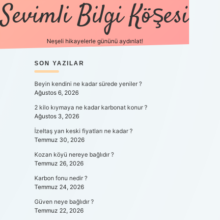
Sevimli Bilgi Köşesi
Neşeli hikayelerle gününü aydınlat!
SIDEBAR
SON YAZILAR
https://gra
Beyin kendini ne kadar sürede yeniler ?
Ağustos 6, 2026
2 kilo kıymaya ne kadar karbonat konur ?
Ağustos 3, 2026
İzeltaş yan keski fiyatları ne kadar ?
Temmuz 30, 2026
Kozan köyü nereye bağlıdır ?
Temmuz 26, 2026
Karbon fonu nedir ?
Temmuz 24, 2026
Güven neye bağlıdır ?
Temmuz 22, 2026