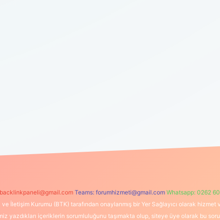
backlinkpaneli@gmail.com
Teams:
forumhizmeti@gmail.com
Whatsapp: 0262 60
i ve İletişim Kurumu (BTK) tarafından onaylanmış bir Yer Sağlayıcı olarak hizmet v
azdıkları içeriklerin sorumluluğunu taşımakta olup, siteye üye olarak bu sorumlul