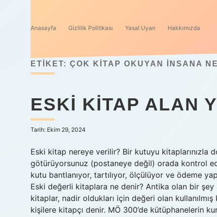
Anasayfa
Gizlilik Politikası
Yasal Uyarı
Hakkımızda
ETIKET:
ÇOK KITAP OKUYAN INSANA NE
ESKI KITAP ALAN 
Tarih: Ekim 29, 2024
Eski kitap nereye verilir? Bir kutuyu kitaplarınız
götürüyorsunuz (postaneye değil) orada kontrol edil
kutu bantlanıyor, tartılıyor, ölçülüyor ve ödeme ya
Eski değerli kitaplara ne denir? Antika olan bir şey 
kitaplar, nadir oldukları için değeri olan kullanılmış
kişilere kitapçı denir. MÖ 300’de kütüphanelerin kur