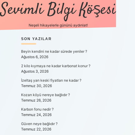
Sevimli Bilgi Köşesi
Neşeli hikayelerle gününü aydınlat!
SIDEBAR
SON YAZILAR
https://gra
Beyin kendini ne kadar sürede yeniler ?
Ağustos 6, 2026
2 kilo kıymaya ne kadar karbonat konur ?
Ağustos 3, 2026
İzeltaş yan keski fiyatları ne kadar ?
Temmuz 30, 2026
Kozan köyü nereye bağlıdır ?
Temmuz 26, 2026
.
Karbon fonu nedir ?
Temmuz 24, 2026
Güven neye bağlıdır ?
Temmuz 22, 2026