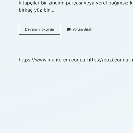
kitapçılar bir zincirin parçası veya yerel bağımsız k
birkaç yüz bin…
Eski
Devamını okuyun
Yorum Bırak
Kitap
Alan
Yerlere
Ne
Denir
https://www.muhterem.com.tr
https://cozi.com.tr
h